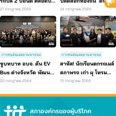
รถบัส 2 ปอนด์ ตลอดปี
ปลดล็อกท้องถิ่น ดัน EV
70 ลดค่าครองชีพ
Bus อยุธยา
27 กรกฎาคม 2569
24 กรกฎาคม 2569
การขนส่งและยานพาหนะ
การขนส่งและยานพาหนะ
ชูบทบาท อบจ. ดัน EV
สาหัส! นักเรียนตกรถเมล์
Bus ต่างจังหวัด พัฒนา
สภาพรถ เก่า ผุ โทรม
ขนส่งสาธารณะไร้รอย
ถามหามาตรฐานรถ
20 กรกฎาคม 2569
13 กรกฎาคม 2569
ต่อ
ปลอดภัย