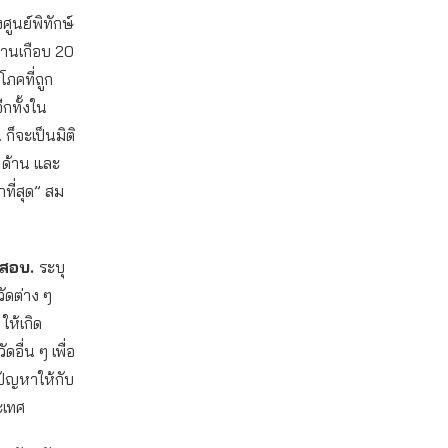
ูนย์พิทักษ์
วนานเกือบ 20
โภคที่ถูก
ีกทั้งใน
็จะเป็นมิติ
 ด้าน และ
ที่สุด” สม
ร สอบ.
ระบุ
ัดต่าง ๆ
ห้เกิด
อื่น ๆ เพื่อ
ปัญหาให้กับ
ระเทศ