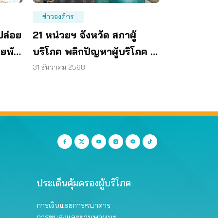
ข่าวองค์กร
ปล่อย
21 หน่วยฯ จังหวัด สภาผู้
ยพัน
บริโภค พลิกปัญหาผู้บริโภค สู่
ศผนึก
15 นโยบาย
31 ธันวาคม 2568
ัน
ประเด็นคุ้มครองผู้บริโภค
การเงินและการธนาคาร
การขนส่งและยานพาหนะ