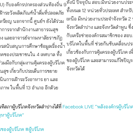
ทั้งนี้ ปัจจุบัน สอบ.มีหน่วยงานประ
U) กับองค์กรปกครองส่วนท้องถิ่น 9
ทั้งหมด 12 หน่วยทั่วประเทศ สำหร
ฝ้าระวังผลิตภัณฑ์น้ำดื่มที่ปลอดภัย
เหนือ มีหน่วยงานประจำจังหวัด 2 ห
หรียญ นอกจากนี้ ศูนย์ฯ ยังได้ร่วม
จังหวัดลำปาง และจังหวัดลำพูน ซึ
ิชาการจากสำนักงานสาธารณสุข
กับเครือข่ายองค์กรสมาชิกของ สอบ.
าง และอาจารย์จากมหาลัยราชภัฏ
บริโภคในพื้นที่ ช่วยกันขับเคลื่อนประ
สนับสนุนการศึกษาข้อมูลเรื่องน้ำ
เกี่ยวข้องกับการคุ้มครองผู้บริโภค เพื่อ
โภคของประชาชนใน 4 เทศบาล ทั้ง
ของผู้บริโภค และสามารถแก้ไขปัญ
วมมือกับกลุ่มงานคุ้มครองผู้บริโภค
จังหวัดได้
ณสุข เกี่ยวกับประเด็นการขยาย
ำเนินการเฝ้าระวังอาหาร ยา และ
ขภาพ ในพื้นที่ 13 อำเภอ อีกด้วย
วทีสภาผู้บริโภคจังหวัดลำปางได้ที่
Facebook LIVE “พลังองค์กรผู้บริโภ
หาผู้บริโภค”
ของผู้บริโภค
#ผู้บริโภค