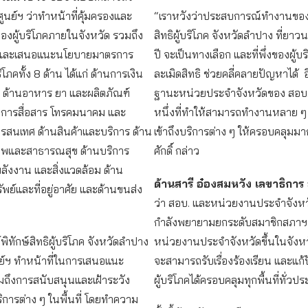
นย์ฯ ว่าทำหน้าที่คุ้มครองและ
“เราหวังว่าประสบการณ์ทำงานของศ
ิของผู้บริโภคภายในจังหวัด รวมถึง
สิทธิผู้บริโภค จังหวัดลำปาง ที่ยา
และเสนอแนะนโยบายมาตรการ
ปี จะเป็นทางเลือก และที่พึ่งของผู้บริ
ริโภคทั้ง 8 ด้าน ได้แก่ ด้านการเงิน
ละเมิดสิทธิ ช่วยคลี่คลายปัญหาได้ อ
ด้านอาหาร ยา และผลิตภัณฑ์
ฐานะหน่วยประจำจังหวัดของ สอบ. ก
นการสื่อสาร โทรคมนาคม และ
หนึ่งที่ทำให้สามารถทำงานหลาย ๆ
ารสนเทศ ด้านสินค้าและบริการ ด้าน
เข้าถึงบริการต่าง ๆ ให้ครอบคลุมมาก
าพและสาธารณสุข ด้านบริการ
ศักดิ์ กล่าว
ังงาน และสิ่งแวดล้อม ด้าน
ด้านสารี อ๋องสมหวัง เลขาธิกา
ัพย์และที่อยู่อาศัย และด้านขนส่ง
ว่า สอบ. และหน่วยงานประจำจังหว
กำลังพยายามยกระดับสมาชิกสภาฯ ใ
พิทักษ์สิทธิผู้บริโภค จังหวัดลำปาง
หน่วยงานประจำจังหวัดขึ้นในจังหวัด
นย์ฯ ทำหน้าที่ในการเสนอแนะ
จะสามารถรับเรื่องร้องเรียน และแก้
ถึงการสนับสนุนและเฝ้าระวัง
ผู้บริโภคได้ครอบคลุมทุกพื้นที่ทั่วป
ิการต่าง ๆ ในพื้นที่ โดยทำความ