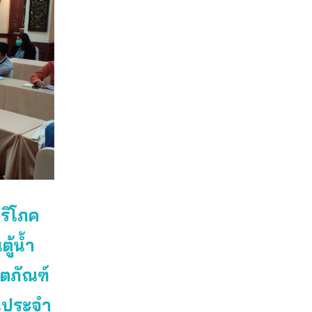
ริโภค
ู้น้ำ
ตภัณฑ์
านประจำ