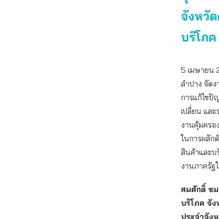
จังหวัด
บริโภค
5 เมษายน 
ลำปาง จัดงา
การแก้ไขปัญห
เปลี่ยน แล
งานคุ้มครอ
ในการผลักด
สินค้าและบ
งานภาครัฐใน
สมศักดิ์ ชมภ
บริโภค จั
ประจำจังห