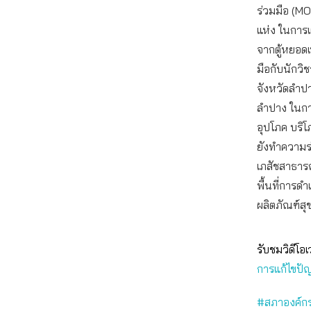
ร่วมมือ (MO
แห่ง ในการเ
จากตู้หยอดเ
มือกับนักว
จังหวัดลำป
ลำปาง ในการ
อุปโภค บริ
ยังทำความร่
เภสัชสาธาร
พื้นที่การด
ผลิตภัณฑ์สุ
รับชมวิดีโอเ
การแก้ไขปัญ
#สภาองค์กร