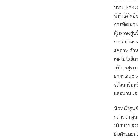
บทบาทของศู
พิทักษ์สิทธ
การพัฒนา 
คุ้มครองผู้บ
การธนาคาร 
สุขภาพ ด้า
เทคโนโลยีส
บริการสุขภ
สาธารณะ พล
อสังหาริมทร
และพาหนะ
หัวหน้าศูนย์
กล่าวว่า ศู
นโยบาย รวม
สินค้าและบร