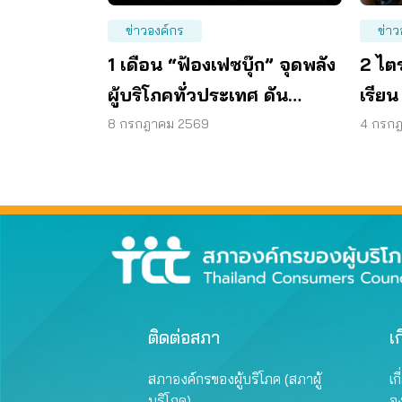
ข่าวองค์กร
ข่าว
1 เดือน “ฟ้องเฟซบุ๊ก” จุดพลัง
2 ไตร
ผู้บริโภคทั่วประเทศ ดัน
เรียน
แพลตฟอร์มร่วมรับผิดชอบ
การด
8 กรกฎาคม 2569
4 กรก
ติดต่อสภา
เก
สภาองค์กรของผู้บริโภค (สภาผู้
เก
บริโภค)
อ