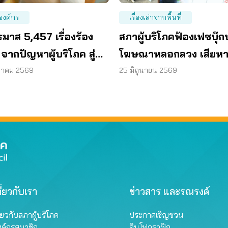
องค์กร
เรื่องเล่าจากพื้นที่
มาส 5,457 เรื่องร้อง
สภาผู้บริโภคฟ้องเฟซบุ๊ก
 จากปัญหาผู้บริโภค สู่
โฆษณาหลอกลวง เสียหา
ันนโยบายทั่วประเทศ
ล้าน เครือข่ายทั่วประเท
ฎาคม 2569
25 มิถุนายน 2569
กำลัง #ฉันก็โดนเหมือนก
ี่ยวกับเรา
ข่าวสาร และรณรงค์
ี่ยวกับสภาผู้บริโภค
ประกาศเชิญชวน
งค์กรสมาชิก
อินโฟกราฟิก