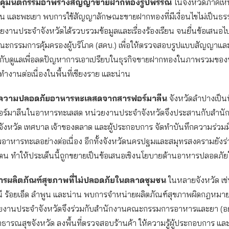
บคุมนิติกรรมอำพรางสัญญาขายฝากทองรูปพรรณ
ในจังหวัดภาคเหน
าน และพะเยา พบการใช้สัญญาลักษณะขายฝากทองที่มีเงื่อนไขไม่เป็นธรรม
ยงานประจำจังหวัดได้รวบรวมข้อมูลและเรื่องร้องเรียน จนยื่นข้อเสนอไป
ะกรรมการคุ้มครองผู้บริโภค (สคบ.) เพื่อให้ตรวจสอบรูปแบบสัญญาแ
ับดูแลเพื่อลดปัญหาการเอาเปรียบในธุรกิจขายฝากทองในภาพรวมของ
ำงานต่อเนื่องในพื้นที่เชียงราย และน่าน
นความปลอดภัยอาหารทะเลสดจากสารฟอร์มาลีน
จังหวัดลำปางเป็นพื
อร์มาลีนในอาหารทะเลสด หน่วยงานประจำจังหวัดจึงประสานกับสำนั
ังหวัด เทศบาล เจ้าของตลาด และผู้ประกอบการ จัดทำบันทึกความร่วมมื
าหารทะเลอย่างต่อเนื่อง อีกทั้งจังหวัดนครปฐมและสมุทรสงครามยังร่ว
องตน ทำให้ประเด็นนี้ถูกขยายเป็นข้อเสนอเชิงนโยบายด้านอาหารปลอดภ
การผลิตภัณฑ์สุขภาพที่ไม่ปลอดภัยในตลาดชุมชน
ในหลายจังหวัด เช
นี ร้อยเอ็ด ลำพูน และน่าน พบการจำหน่ายผลิตภัณฑ์สุขภาพผิดกฎหม
ยงานประจำจังหวัดจึงร่วมกับสำนักงานคณะกรรมการอาหารและยา (อย
ธารณสุขจังหวัด ลงพื้นที่ตรวจสอบร้านค้า ให้ความรู้ผู้ประกอบการ แ