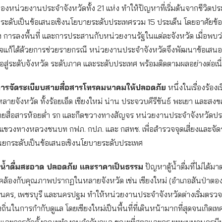
หน่วยงานประจำจังหวัดทั้ง 21 แห่ง ทำให้ปัญหาที่เริ่มต้นจากชีวิตปร
ระดับเป็นข้อเสนอเชิงนโยบายระดับประเทศรวม 15 ประเด็น โดยอาศัยข้อม
ิง การลงพื้นที่ และการประสานกับหน่วยงานรัฐในแต่ละจังหวัด เมื่อพบ
จแก้ได้ด้วยการช่วยรายกรณี หน่วยงานประจำจังหวัดจึงพัฒนาข้อเสนอ
ต่อสู่ระดับจังหวัด ระดับภาค และระดับประเทศ พร้อมติดตามผลอย่างต่อเนื
นการจัดระเบียบสายสื่อสารโทรคมนาคมให้ปลอดภัย
หนึ่งในเรื่องร้องเ
หลายจังหวัด ทั้งร้อยเอ็ด เชียงใหม่ น่าน ประจวบคีรีขันธ์ พะเยา และสงขล
สื่อสารห้อยต่ำ รก และกีดขวางทางสัญจร หน่วยงานประจำจังหวัดป
 แขวงทางหลวงชนบท กฟภ. กปภ. และ กสทช. เพื่อสำรวจจุดเสี่ยงและจัด
่อนยกระดับเป็นข้อเสนอเชิงนโยบายระดับประเทศ
น้ำดื่มสะอาด ปลอดภัย และราคาเป็นธรรม
ปัญหาตู้น้ำดื่มที่ไม่ได้
ล้องกับคุณภาพปรากฏในหลายจังหวัด เช่น เชียงใหม่ (อำเภอสันป่าตอง)
นคร, เพชรบุรี และนครปฐม ทำให้หน่วยงานประจำจังหวัดต่างเริ่มตร
่นในการกำกับดูแล โดยเชียงใหม่เป็นพื้นที่ที่เดินหน้ามากที่สุดจนเกิดเทศ