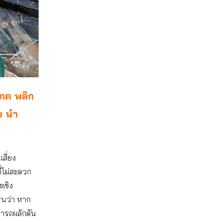
โภค พลิก
ไข นำ
เสี่ยง
ี่ไม่สะดวก
เชิง
ห็นว่า หาก
ามารถผลักดัน