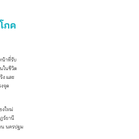
ิโภค
้าที่รับ
้นในชีวิต
ริง และ
รงจุด
ยงใหม่
ฎร์ธานี
น่าน นครปฐม