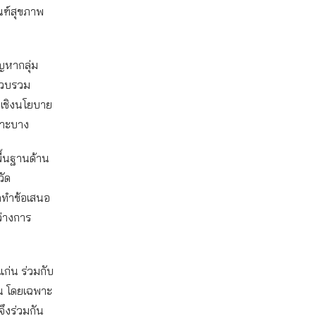
ณฑ์สุขภาพ
ญหากลุ่ม
งรวบรวม
อเชิงนโยบาย
ราะบาง
ื้นฐานด้าน
วัด
ัดทำข้อเสนอ
ว่างการ
แก่น ร่วมกับ
ชน โดยเฉพาะ
ึงร่วมกัน