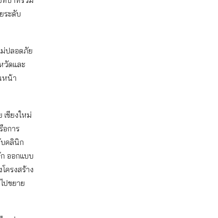
ีบทบาทร่วม
ายระดับ
ไม่ปลอดภัย
งหวัดและ
วณหน้า
ย เชียงใหม่
หรือการ
ับคลินิก
ัก ออกแบบ
ิงโครงสร้าง
ำไปขยาย