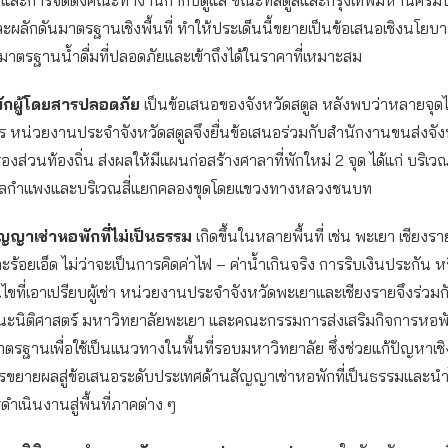
ย และการจัดตั้งคณะทำงานกำกับดูแล ขณะที่สตูลและกรุงเทพมหานครม
ลักดันมาตรฐานเชิงพื้นที่ ทำให้ประเด็นนี้ขยายเป็นข้อเสนอเชิงนโยบ
าตรฐานน้ำดื่มที่ปลอดภัยและเข้าถึงได้ในราคาที่เหมาะสม
พักผู้โดยสารปลอดภัย
เป็นข้อเสนอของจังหวัดสตูล หลังพบว่าหลายจุด
ิการ หน่วยงานประจำจังหวัดสตูลจึงยื่นข้อเสนอร่วมกับสำนักงานขนส่งจั
งส่วนท้องถิ่น ส่งผลให้มีแผนก่อสร้างศาลาที่พักใหม่ 2 จุด ได้แก่ บริเ
ลกำแพงและบริเวณสี่แยกคลองขุดโดยแขวงทางหลวงชนบท
ัญญาเช่าหอพักที่ไม่เป็นธรรม
เกิดขึ้นในหลายพื้นที่ เช่น พะเยา เชียงรา
ร้อยเอ็ด ไม่ว่าจะเป็นการคิดค่าไฟ – ค่าน้ำเกินจริง การริบเงินประกัน 
ไขที่เอาเปรียบผู้เช่า หน่วยงานประจำจังหวัดพะเยาและเชียงรายจึงร่วมก
นิติศาสตร์ มหาวิทยาลัยพะเยา และคณะกรรมการส่งเสริมกิจการหอพ
ตรฐานเพื่อใช้เป็นแนวทางในพื้นที่รอบมหาวิทยาลัย ซึ่งช่วยแก้ปัญหาเช
ารขยายผลสู่ข้อเสนอระดับประเทศด้านสัญญาเช่าหอพักที่เป็นธรรมและน
เนินงานสู่พื้นที่ภาคต่าง ๆ