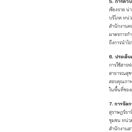
5. การคว
เชียงราย น่
บริโภค หน่ว
สำนักงานคณ
มาตรการกำก
ถึงการนำไปท
6. ประเด็
การใช้สารฟ
สาธารณสุขจ
สอบคุณภาพอ
ในพื้นที่ข
7. การจัด
สุราษฎร์ธา
ชุมชน หน่ว
สำนักงานสา