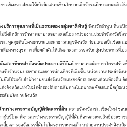
่างเข้มงวด ส่งผลให้เกิดข้อเสนอเชิงนโยบายเพื่อจัดระเบียบตลาดผลิตภั
ถึงบริการสุขภาพที่เป็นธรรมของกลุ่มชาติพันธุ์
จังหวัดลำพูน ที่พบปั
ข้าไม่ถึงสิทธิการรักษาพยาบาลอย่างต่อเนื่อง หน่วยงานประจำจังหวัดจึ
ุมชน พูดคุยกับโรงพยาบาลและสาธารณสุขจังหวัด ก่อนเสนอเป็นข้อเสน
าเทียมทางสุขภาพ เพื่อผลักดันให้เกิดมาตรการรองรับกลุ่มประชากรที่เป
ดันสถานีขนส่งจังหวัดประจวบคีรีขันธ์
จากความต้องการโครงสร้างพ
องรับจำนวนประชากรและการท่องเที่ยวที่เพิ่มขึ้น หน่วยงานประจำจังห
ันธ์ได้ร่วมกับสำนักงานขนส่งจังหวัดและองค์กรปกครองส่วนท้องถิ่น จ
นส่งจังหวัดแห่งใหม่ เพื่อรองรับการเดินทางในอนาคต ข้อเสนอนี้อยู่ระห
ะดับนโยบายจังหวัด
ค้านร่างพระราชบัญญัติจัดสรรที่ดิน
หลายจังหวัด เช่น เชียงใหม่ ขอน
าผู้บริโภค พิจารณาร่างพระราชบัญญัติที่ดินที่อาจกระทบสิทธิประชา
กเลี่ยงการจดจัดสรรที่ดินในโครงการขนาดเล็ก หน่วยงานประจำจังหวัดจ