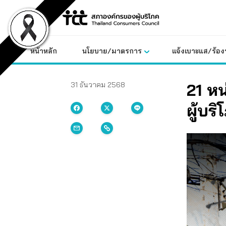
Skip
to
content
หน้าหลัก
นโยบาย/มาตรการ
แจ้งเบาะแส/ร้องท
21 หน
31 ธันวาคม 2568
ผู้บร