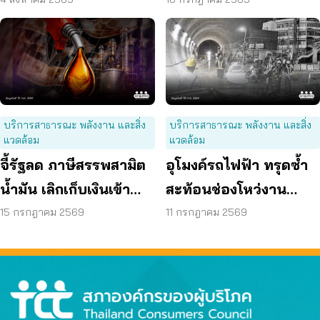
ผู้บริโภค “แบก”
ต้นเหตุพลังงานแพง
บริการสาธารณะ พลังงาน และสิ่ง
บริการสาธารณะ พลังงาน และสิ่ง
แวดล้อม
แวดล้อม
จี้รัฐลด ภาษีสรรพสามิต
อุโมงค์รถไฟฟ้า ทรุดซ้ำ
น้ำมัน เลิกเก็บเงินเข้า
สะท้อนช่องโหว่งาน
กองทุน เอื้อโรงกลั่น
ก่อสร้าง จี้ตรวจ
15 กรกฎาคม 2569
11 กรกฎาคม 2569
โครงสร้างใต้ดินทั้งระบบ