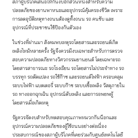
สภาผู้บริโภคเสนอให้กันงบอีกส่วนหนึ่งสำหรับความ
ปลอดภัยของยานพาหนะและอุปกรณ์คุ้มครองชีวิต เพราะ
การลดอุบัติเหตุทางถนนต้องดูทั้งถนน รถ คนขับ และ
อุปกรณ์ที่ประชาชนใช้ป้องกันตัวเอง
ในช่วงที่ผ่านมา สังคมพบเหตุรถโดยสารและรถยนต์เกิด
เพลิงไหม้หลายครั้ง รัฐจึงควรมีงบเฉพาะสำหรับการตรวจ
สอบความปลอดภัยทางวิศวกรรมยานยนต์ โดยเฉพาะรถ
โดยสารสาธารณะ รถโรงเรียน รถโดยสารไม่ประจำทาง รถ
บรรทุก รถดัดแปลง รถใช้ก๊าซ และรถยนต์ไฟฟ้า ครอบคลุม
ระบบไฟฟ้า แบตเตอรี่ ระบบก๊าซ ระบบเชื้อเพลิง วัสดุภายใน
รถ ทางออกฉุกเฉิน อุปกรณ์ดับเพลิง และการอพยพผู้
โดยสารเมื่อเกิดเหตุ
รัฐควรจัดงบสำหรับทดสอบคุณภาพหมวกกันน็อกและ
อุปกรณ์ความปลอดภัยของผู้ใช้ถนนอย่างต่อเนื่อง
ประสบการณ์ของสภาผู้บริโภคที่เคยร่วมกับศูนย์เทคโนโลยี