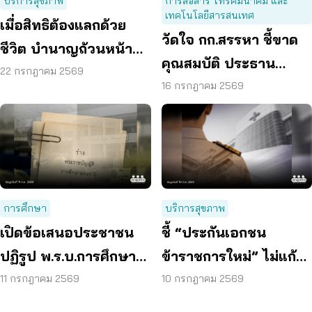
บริการสุขภาพ
การสื่อสาร โทรคมนาคม และ
เทคโนโลยีสารสนเทศ
เมื่อสิทธิต้องแลกด้วย
วัดใจ กก.สรรหา ชี้ขาด
ชีวิต บำนาญถ้วนหน้า
คุณสมบัติ ประธาน
คือคำตอบของสังคมสูง
22 กรกฎาคม 2569
กสทช. เปิดทางคนที่ดี
16 กรกฎาคม 2569
วัย
กว่า มาทำหน้าที่
การศึกษา
บริการสุขภาพ
เปิดข้อเสนอประชาชน
ชี้ “ประกันเอกชน
ปฏิรูป พ.ร.บ.การศึกษา
ข้าราชการใหม่” ไม่แก้
แห่งชาติ ลดเหลื่อมล้ำ –
ปัญหางบฯ ระยะยาว
11 กรกฎาคม 2569
10 กรกฎาคม 2569
เพิ่มคุณภาพผู้เรียน
เสนอรวมกองทุนสุขภาพ