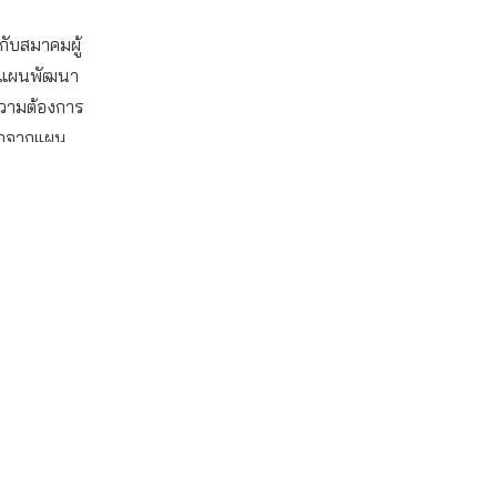
กับสมาคมผู้
างแผนพัฒนา
ความต้องการ
ออกจากแผน
ฎหมาย
มสัดส่วนของ
รผลิตไฟฟ้า
) จัดโดยภาค
กรับฟังใน
tional