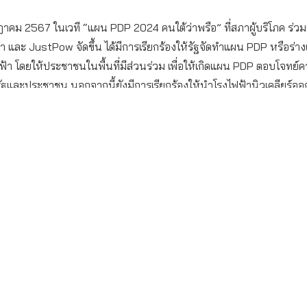
กฎาคม 2567 ในเวที “แผน PDP 2024 คนใต้ว่าพรือ” ที่สภาผู้บริโภค ร่วม
า และ JustPow จัดขึ้น ได้มีการเรียกร้องให้รัฐจัดทำแผน PDP หรือร่
ฟ้า โดยให้ประชาชนในพื้นที่มีส่วนร่วม เพื่อให้เกิดแผน PDP ตอบโจทย์
รัฐและประชาชน นอกจากนี้ยังมีการเรียกร้องให้นำโรงไฟฟ้านิวเคลียร์
ค้านการสร้างโรงไฟฟ้าชีวมวลและโรงไฟฟ้าขยะ การเรียกร้องให้แก้ไขก
เกี่ยวข้องกับการสร้างโรงไฟฟ้า ความชัดเจนในการกำหนดเป้าหมายและเพิ่
อปภาคประชาชน รวมถึงการพัฒนาหลักสูตรการเรียนการสอนเกี่ยวกับกา
ซลล์ในสถาบันอาชีวศึกษาต่าง ๆ ด้วย
ได้เปิดเป็นเวทีรับฟังความคิดเห็นต่อร่าง PDP (Power Development Plan
่อระดมความคิดเห็นและจัดทำข้อเสนอต่อภาครัฐ เพื่อให้เสียงของคนใต้ถู
P 2024 ที่รัฐกำลังพัฒนาและเตรียมนำไปรวมเป็นแผนพลังงานชาติ (Na
n: NEP)