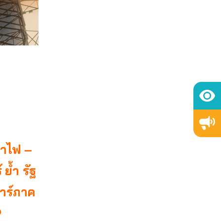
ค่าไฟ –
์
ย้ำ รัฐ
ลาร์ภาค
P