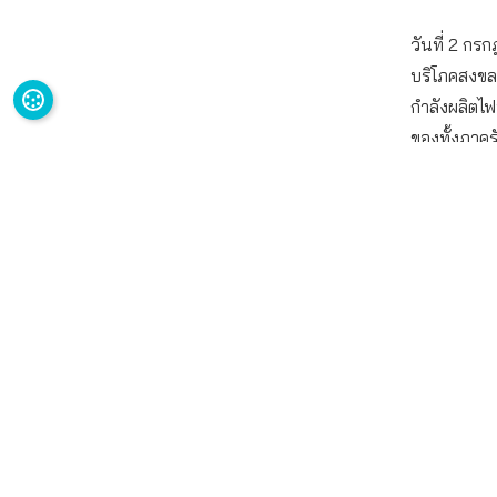
วันที่ 2 กร
บริโภคสงขล
กำลังผลิตไฟ
ของทั้งภาค
PDP การคัด
ผังเมืองที่
โซลาร์รูฟท
ด้วยโซลาร์เ
ซึ่งเวทีนี้
ประชาชน เพื
ร่างแผน PD
Energy Pla