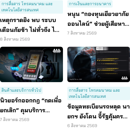
การสื่อสาร โทรคมนาคม และ
การเงินและการธนาคาร
เทคโนโลยีสารสนเทศ
หนุน “กองทุนเยียวยาภัย
เหตุกราดยิง พบ ระบบ
ออนไลน์” ช่วยผู้เสียหาย
เตือนภัยช้า ไม่ทั่วถึง ไม่
ตั้งหลักได้ รวดเร็ว ทัน
7 สิงหาคม 2569
ชัดเจน
8 สิงหาคม 2569
ท่วงที
สินค้าและบริการทั่วไป
การสื่อสาร โทรคมนาคม และ
เทคโนโลยีสารสนเทศ
นิวยอร์กออกกฎ “กดเพื่อ
ข้อมูลทะเบียนรถหลุด นา
ยกเลิก” คุมบริการ
ยกฯ ยังโดน จี้รัฐคุ้มครอง
ออนไลน์ ต่ออายุสมาชิก
7 สิงหาคม 2569
ข้อมูลส่วนบุคคล
6 สิงหาคม 2569
อัตโนมัติ