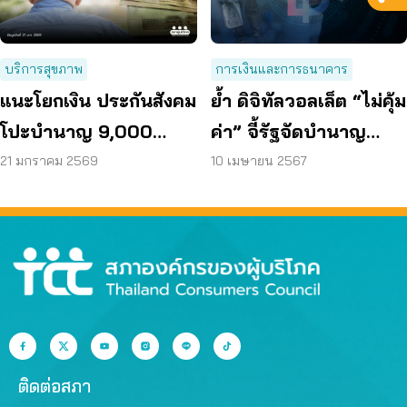
บริการสุขภาพ
การเงินและการธนาคาร
แนะโยกเงิน ประกันสังคม
ย้ำ ดิจิทัลวอลเล็ต “ไม่คุ้ม
โปะบำนาญ 9,000
ค่า” จี้รัฐจัดบำนาญ
บาท/เดือน
ประชาชน
21 มกราคม 2569
10 เมษายน 2567
ติดต่อสภา