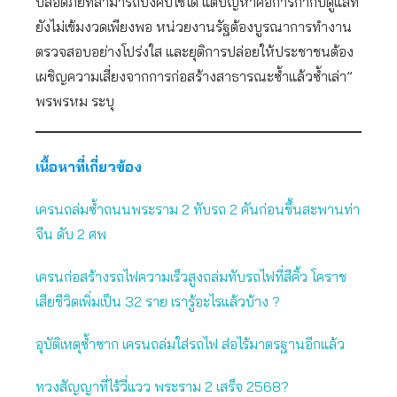
ปลอดภัยที่สามารถบังคับใช้ได้ แต่ปัญหาคือการกำกับดูแลที่
ยังไม่เข้มงวดเพียงพอ หน่วยงานรัฐต้องบูรณาการทำงาน
ตรวจสอบอย่างโปร่งใส และยุติการปล่อยให้ประชาชนต้อง
เผชิญความเสี่ยงจากการก่อสร้างสาธารณะซ้ำแล้วซ้ำเล่า”
พรพรหม ระบุ
เนื้อหาที่เกี่ยวข้อง
เครนถล่มซ้ำถนนพระราม 2 ทับรถ 2 คันก่อนขึ้นสะพานท่า
จีน ดับ 2 ศพ
เครนก่อสร้างรถไฟความเร็วสูงถล่มทับรถไฟที่สีคิ้ว โคราช
เสียชีวิตเพิ่มเป็น 32 ราย เรารู้อะไรแล้วบ้าง ?
อุบัติเหตุซ้ำซาก เครนถล่มใส่รถไฟ ส่อไร้มาตรฐานอีกแล้ว
ทวงสัญญาที่ไร้วี่แวว พระราม 2 เสร็จ 2568?