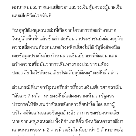
คมนาคมประกาศแผนเยียวยาและวงเงินคุ้มครองผู้บาดเจ็บ
และเสียชีวิตโดยทันที
“เหตุอุบัติเหตุเครนถล่มที่เกิดจากโครงการก่อสร้างขนาด
ใหญ่เกิดขึ้นซ้ำแล้วซ้ำเล่า สะท้อนว่าประชาชนยังต้องอยู่กับ
ความเสี่ยงบนท้องถนนอย่างหลีกเลี่ยงไม่ได้ รัฐจึงต้องเปิด
เผยข้อมูลประกันภัย กำหนดวงเงินเยียวยาที่ชัดเจน และ
สร้างความเชื่อมั่นว่าการเดินทางของประชาชนต้อง
ปลอดภัย ไม่ใช่ต้องรอเสี่ยงโชคกับอุบัติเหตุ” คงศักดิ์ กล่าว
ส่วนกรณีที่นายกรัฐมนตรีกล่าวเรื่องวงเงินเยียวยาควรเป็น
“ตัวเลข 7 หลัก” นายคงศักดิ์แสดงความเห็นว่า รัฐควร
ประกาศให้ชัดเจนว่าตัวเลขดังกล่าวคือเท่าใด โดยสภาผู้
บริโภคมีข้อเสนอและข้อมูลอ้างอิงว่า การชดเชยความเสีย
หายจากเหตุเครนถล่ม ทั้งที่อำเภอสีคิ้ว จังหวัดนครราชสีมา
และถนนพระราม 2 ควรมีวงเงินไม่น้อยกว่า 8 ล้านบาทต่อ