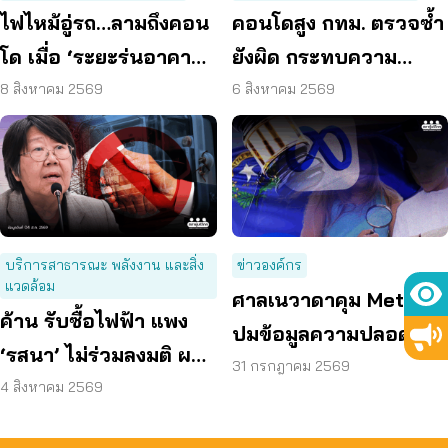
ไฟไหม้อู่รถ…ลามถึงคอน
คอนโดสูง กทม. ตรวจซ้ำ
โด เมื่อ ‘ระยะร่นอาคาร’
ยังผิด กระทบความ
ถูกละเลย ผู้บริโภคจึงต้อง
ปลอดภัย
8 สิงหาคม 2569
6 สิงหาคม 2569
เสี่ยง
บริการสาธารณะ พลังงาน และสิ่ง
ข่าวองค์กร
แวดล้อม
ศาลเนวาดาคุม Meta
ค้าน รับซื้อไฟฟ้า แพง
ปมข้อมูลความปลอดภัย
‘รสนา’ ไม่ร่วมลงมติ ผลัก
ต่อเด็กบนเมสเซนเจอร์
31 กรกฎาคม 2569
ผู้บริโภค “แบก”
4 สิงหาคม 2569