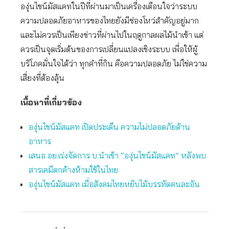
องุ่นไชน์มัสแคทในปีที่ผ่านมาเป็นเครื่องเตือนใจว่าระบบ
ความปลอดภัยอาหารของไทยยังมีช่องโหว่สำคัญอยู่มาก
และไม่ควรเป็นเพียงข่าวที่ผ่านไปในฤดูกาลผลไม้นำเข้า แต่
ควรเป็นจุดเริ่มต้นของการเปลี่ยนแปลงเชิงระบบ เพื่อให้ผู้
บริโภคมั่นใจได้ว่า ทุกคำที่กิน คือความปลอดภัย ไม่ใช่ความ
เสี่ยงที่ต้องลุ้น
เนื้อหาที่เกี่ยวข้อง
องุ่นไชน์มัสแคท เปิดประเด็น ความไม่ปลอดภัยด้าน
อาหาร
เสนอ อย.เร่งจัดการ บ.นำเข้า “องุ่นไชน์มัสแคท” หลังพบ
สารเคมีตกค้างห้ามใช้ในไทย
องุ่นไชน์มัสแคท เมื่อสังคมไทยหยิบไม้บรรทัดคนละอัน