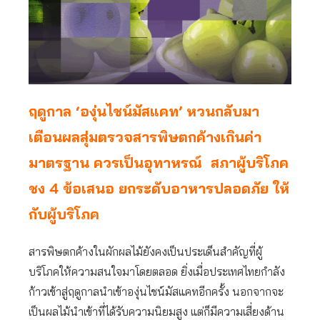
ฤดูกาล ‘องุ่นไชน์มัสแคท’ หวนกลับมา
เตือนผลสุ่มตรวจสารพิษตกค้างเกินค่า
มาตรฐาน ควรเป็นอุทาหรณ์ สภาผู้บริโภค
ชง 4 ข้อเสนอ ยกระดับอาหารปลอดภัย ให้
กับผู้บริโภค
สารพิษตกค้างในผักผลไม้ยังคงเป็นประเด็นสำคัญที่ผู้
บริโภคให้ความสนใจมาโดยตลอด ยิ่งเมื่อประเทศไทยกำลัง
ก้าวเข้าสู่ฤดูกาลนำเข้าองุ่นไชน์มัสแคทอีกครั้ง นอกจากจะ
เป็นผลไม้นำเข้าที่ได้รับความนิยมสูง แต่ก็มีความเสี่ยงด้าน