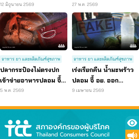
ระบบตรวจสอบทั้งห่วง
สวรรค์ ฯลฯ พบเกิน
12 มิถุนายน 2569
27 พ.ค. 2569
โซ่
มาตรฐานกว่า 50 เท่า
อาหาร ยา และผลิตภัณฑ์สุขภาพ
อาหาร ยา และผลิตภัณฑ์สุขภาพ
ปลากระป๋องไม่ตรงปก
เร่งเรียกคืน น้ำมะพร้าว
เข้าข่ายอาหารปลอม จี้
ปลอม จี้ อย. ออก
รัฐเฝ้าระวัง-แก้
มาตรฐาน “น้ำมะพร้าว
5 พ.ค. 2569
9 เมษายน 2569
พ.ร.บ.อาหาร
บรรจุขวด”