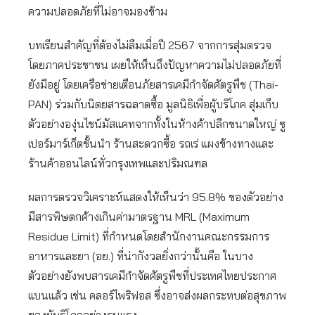
ความปลอดภัยที่ไม่อาจมองข้าม
บทเรียนสำคัญที่ต้องไม่ลืมเมื่อปี 2567 จากการสุ่มตรวจ
โดยภาคประชาชน เผยให้เห็นถึงปัญหาความไม่ปลอดภัยที่
ยังมีอยู่ โดยเครือข่ายเตือนภัยสารเคมีกำจัดศัตรูพืช (Thai-
PAN) ร่วมกับนิตยสารฉลาดซื้อ มูลนิธิเพื่อผู้บริโภค สุ่มเก็บ
ตัวอย่างองุ่นไชน์มัสแคทจากทั้งในห้างค้าปลีกขนาดใหญ่ ซู
เปอร์มาร์เก็ตชั้นนำ ร้านสะดวกซื้อ รถเร่ แผงข้างทางและ
ร้านค้าออนไลน์ทั่วกรุงเทพและปริมณฑล
ผลการตรวจวิเคราะห์แสดงให้เห็นว่า 95.8% ของตัวอย่าง
มีสารพิษตกค้างเกินค่ามาตรฐาน MRL (Maximum
Residue Limit) ที่กำหนดโดยสำนักงานคณะกรรมการ
อาหารและยา (อย.) ที่น่ากังวลยิ่งกว่านั้นคือ ในบาง
ตัวอย่างยังพบสารเคมีกำจัดศัตรูพืชที่ประเทศไทยประกาศ
แบนแล้ว เช่น คลอร์ไพริฟอส ซึ่งอาจส่งผลกระทบต่อสุขภาพ