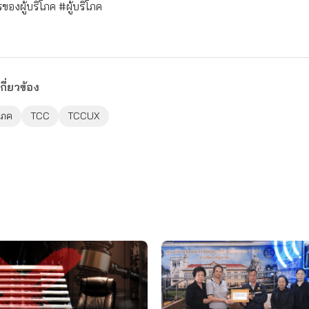
องผู้บริโภค #ผู้บริโภค
กี่ยวข้อง
ิโภค
TCC
TCCUX