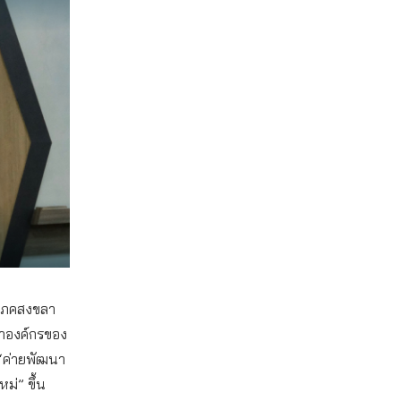
ริโภคสงขลา
าองค์กรของ
ัด “ค่ายพัฒนา
ม่” ขึ้น