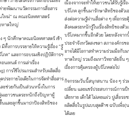
ึกษา ภายใต้โครงการฝึกอบรมเชิง
เนื่องจากจะทำให้เยาวชนได้รับรู้เรื่องส
 “ค่ายพัฒนานวัตกรรมการสื่อสาร
บริโภค ลุกขึ้นมารักษาสิทธิของตัวเอง
่นใหม่” ณ คณะนิเทศศาสตร์
ส่งต่อความรู้ผ่านสื่อต่าง ๆ เพื่อกร
ัยหาดใหญ่
สังคมตระหนักรู้ในเรื่องสิทธิของตัว
บริโภคมากขึ้นอีกด้วย โดยหลังจากน
น้อง ๆ นักศึกษาคณะนิเทศศาสตร์ เข้า
ประจำจังหวัดสงขลา สภาองค์กรของ
มีทั้งการบรรยายให้ความรู้เรื่อง “รู้
อาจได้มีโอกาสทำความร่วมมือกับม
บริโภค” และการอบรมเชิงปฏิบัติการฯ
หาดใหญ่ รวมถึงมหาวิทยาลัยอื่น ๆ
อนเทนต์ การเล่าเรื่อง
เรื่องการคุ้มครองผู้บริโภคต่อไป
ng) การใช้โปรแกรมสำหรับผลิตสื่อ
่อจุดประกายไอเดียในการจัดทำสื่อสาร
กิจกรรมวันนี้สนุกสนาน น้อง ๆ ร่
และช่วยกันเป็นส่วนหนึ่งในการ
เปลี่ยน และแชร์ประสบการณ์การเป็นผ
ุ่มเยาวชนตระหนักถึงปัญหาผู้
เสียหาย เด็กใต้ ไม่เคยแผ่ว ปูเสื่อ
ดขึ้นและลุกขึ้นมาปกป้องสิทธิของ
ผลิตสื่อในรูปแบบสุดต๊าซ ฉบับเพื่อ(น
ได้เลย