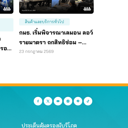
สินค้าและบริการทั่วไป
กมธ. เริ่มพิจารณาเลมอน ลอว์
ด
รายมาตรา ถกสิทธิซ่อม –
ครอง
เปลี่ยน – คืนเงิน
23 กรกฎาคม 2569
ประเด็นคุ้มครองผู้บริโภค