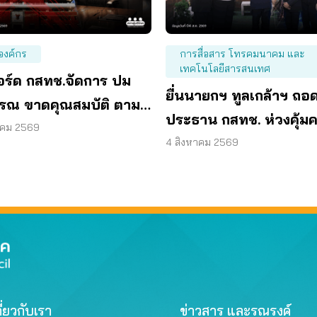
องค์กร
การสื่อสาร โทรคมนาคม และ
เทคโนโลยีสารสนเทศ
บอร์ด กสทช.จัดการ ปม
ยื่นนายกฯ ทูลเกล้าฯ ถอ
รณ ขาดคุณสมบัติ ตาม
ประธาน กสทช. ห่วงคุ้ม
รรมการสรรหา
าคม 2569
ผู้บริโภคสะดุด
4 สิงหาคม 2569
ี่ยวกับเรา
ข่าวสาร และรณรงค์