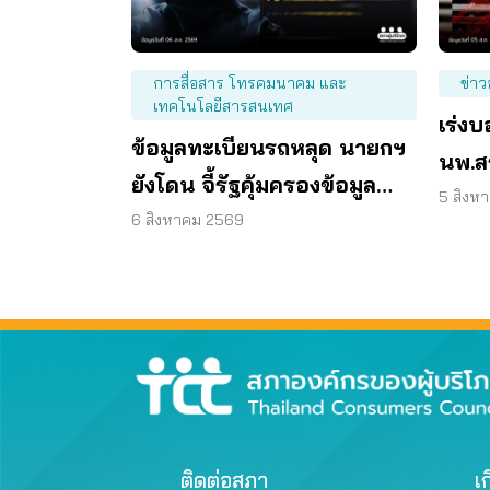
การสื่อสาร โทรคมนาคม และ
ข่าว
เทคโนโลยีสารสนเทศ
เร่ง
ข้อมูลทะเบียนรถหลุด นายกฯ
นพ.ส
ยังโดน จี้รัฐคุ้มครองข้อมูล
มติก
5 สิงห
ส่วนบุคคล
6 สิงหาคม 2569
ติดต่อสภา
เก