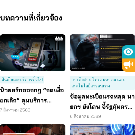
บทความที่เกี่ยวข้อง
สินค้าและบริการทั่วไป
การสื่อสาร โทรคมนาคม และ
เทคโนโลยีสารสนเทศ
นิวยอร์กออกกฎ “กดเพื่อ
ข้อมูลทะเบียนรถหลุด นา
ยกเลิก” คุมบริการ
ยกฯ ยังโดน จี้รัฐคุ้มครอง
ออนไลน์ ต่ออายุสมาชิก
7 สิงหาคม 2569
ข้อมูลส่วนบุคคล
6 สิงหาคม 2569
อัตโนมัติ