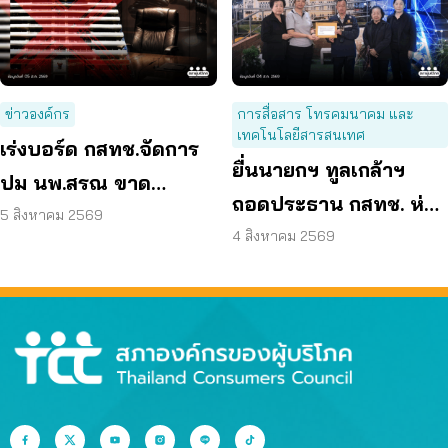
ข่าวองค์กร
การสื่อสาร โทรคมนาคม และ
เทคโนโลยีสารสนเทศ
เร่งบอร์ด กสทช.จัดการ
ยื่นนายกฯ ทูลเกล้าฯ
ปม นพ.สรณ ขาด
ถอดประธาน กสทช. ห่วง
คุณสมบัติ ตามมติ
5 สิงหาคม 2569
คุ้มครองผู้บริโภคสะดุด
4 สิงหาคม 2569
กรรมการสรรหา