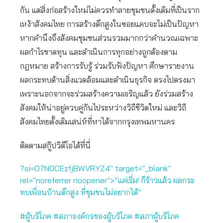
กัน แต่สิ่งก่อสร้างใหม่ไม่ควรทำลายชุมชนดั้งเดิมที่เป็นราก
เหง้าสังคมไทย การสร้างตึกสูงในซอยแคบจะไม่เป็นปัญหา
หากคำนึงถึงสังคมชุมชนส่วนรวมมากกว่าคำนวณเฉพาะ
ผลกำไรขาดทุน และดำเนินการทุกอย่างถูกต้องตาม
กฎหมาย สร้างการรับรู้ ร่วมรับฟังปัญหา ศึกษารายงาน
ผลกระทบด้านสิ่งแวดล้อมและดำเนินธุรกิจ ตรงไปตรงมา
เพราะนอกจากจะร่วมสร้างความเจริญแล้ว ยังร่วมสร้าง
สังคมให้น่าอยู่ควบคู่กันไประหว่างวิถีชีวิตใหม่ และวิถี
สังคมไทยดั้งเดิมเสน่ห์ที่หาได้จากกรุงเทพมหานคร
ติดตามสกู๊ปวิดีโอได้ที่นี่
?si=O7N0CEzfjBWVRYZ4" target="_blank"
rel="noreferrer noopener">“แค่เริ่ม! ก็ร้าวแล้ว ผลกระ
ทบเพื่อนบ้านตึกสูง ที่ชุมชนไม่อยากได้”
#ผู้บริโภค #สภาองค์กรของผู้บริโภค #สภาผู้บริโภค