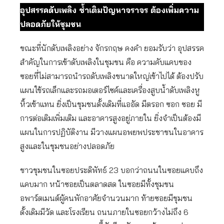
อุปสรรคดับเพลิง ซ้ำเติมปัญหาจราจร ต้องเพิ่มความ
ปลอดภัยให้ชุมชน
ขณะที่นักดับเพลิงอย่าง จักรกฤษ คงคำ ยอมรับว่า อุปสรรค
สำคัญในการเข้าดับเพลิงในชุมชน คือ ความคับแคบของ
ซอยที่ไม่สามารถนำรถดับเพลิงขนาดใหญ่เข้าไปได้ ต้องปรับ
แผนใช้รถเล็กและรถมอเตอร์ไซค์และเครื่องสูบน้ำดับเพลิงหู
หิ้วเข้าแทน ยิ่งเป็นชุมชนดั้งเดิมที่แออัด มีตรอก ซอก ซอย มี
การต่อเติมเพิ่มเติม และอาคารสูงอยู่ภายใน ยิ่งจำเป็นต้องมี
แผนในการปฏิบัติงาน มีวางแผนอพยพประชาชนในอาคาร
สูงและในชุมชนอย่างปลอดภัย
ชาวชุมชนในซอยประดิพัทธ์ 23 บอกว่าถนนในซอยแคบถึง
แคบมาก หน้าซอยเป็นตลาดสด ในซอยมีทั้งชุมชน
อพาร์ตเมนต์ผู้คนพักอาศัยจำนวนมาก ท้ายซอยมีชุมชน
ดั้งเดิมมีวัด และโรงเรียน ถนนภายในซอยกว้างไม่ถึง 6