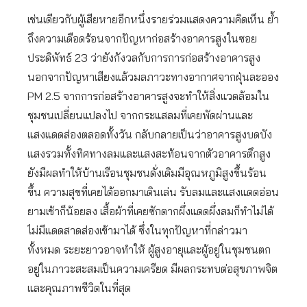
เช่นเดียวกับผู้เสียหายอีกหนึ่งรายร่วมแสดงความคิดเห็น ย้ำ
ถึงความเดือดร้อนจากปัญหาก่อสร้างอาคารสูงในซอย
ประดิพัทธ์ 23 ว่ายังกังวลกับการการก่อสร้างอาคารสูง
นอกจากปัญหาเสียงแล้วมลภาวะทางอากาศจากฝุ่นละออง
PM 2.5 จากการก่อสร้างอาคารสูงจะทำให้สิ่งแวดล้อมใน
ชุมชนเปลี่ยนแปลงไป จากกระแสลมที่เคยพัดผ่านและ
แสงแดดส่องตลอดทั้งวัน กลับกลายเป็นว่าอาคารสูงบดบัง
แสงรวมทั้งทิศทางลมและแสงสะท้อนจากตัวอาคารตึกสูง
ยังมีผลทำให้บ้านเรือนชุมชนดั่งเดิมมีอุณหภูมิสูงขึ้นร้อน
ขึ้น ความสุขที่เคยได้ออกมาเดินเล่น รับลมและแสงแดดอ่อน
ยามเช้าก็น้อยลง เสื้อผ้าที่เคยซักตากผึ่งแดดผึ่งลมก็ทำไม่ได้
ไม่มีแดดสาดส่องเข้ามาได้ ซึ่งในทุกปัญหาที่กล่าวมา
ทั้งหมด ระยะยาวอาจทำให้ ผู้สูงอายุและผู้อยู่ในชุมชนตก
อยู่ในภาวะสะสมเป็นความเครียด มีผลกระทบต่อสุขภาพจิต
และคุณภาพชีวิตในที่สุด