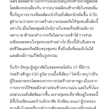
เมตร ตลอดสาย นอกจากนี้ยังมีรถสัญจรกเข้าออกอยู่ตลอด
โดยต้องหลบเลี่ยงกัน หากอนาคตมีคนเข้าอาศัยในซอยเพิ่ม
ขึ้นปัญหาจราจรที่เคยติดหนักก็จะยิ่งติดหนักเพิ่มขึ้น นำไป
สู่คำถามว่าจะหาทางสร้างความปลอดภัยให้ชุมชนดั้งเดิมนี้
อย่างไร เมื่อเกิดเหตุเพลิงไหม้ภายในซอยที่รถดับเพลิง รถ
พยาบาล เข้าออกลำบากหรือไม่สามารถเข้าได้ การช่วย
เหลืออพยพคนในชุมชนจะทำอย่างไร เรื่องนี้เป็นอันตราย
ต่อชีวิตและทรัพย์สินของชุมชน ซึ่งเป็นสิ่งที่ยอมรับไม่ได้
และต้องมีการแก้ไขเป็นรูปธรรม
ปิ่นปัก อัชกุล ผู้อยู่อาศัยในซอยพหลโยธิน 37 ที่มีการ
ก่อสร้างตึกสูง 230 ยูนิต บนเนื้อที่เพียง 1 ไร่ครึ่ง ระบุว่าเป็น
ผู้รับผลกระทบโดยตรงจากการก่อสร้างอาคารสูง เนื่องจาก
การจราจรให้ซอยดังกล่าวค่อนข้างหนาแน่น และในชั่วโมง
เร่งด่วนจะยิ่งติดขัดมากขึ้น เพราะชุมชนที่อาศัยอยู่ในซอยนี้
มีทั้งโรงเรียนและบ้านพักอาศัย นักเรียน คนแก่ ผู้ปกครอง
ทางเดินในซอยก็ยากลำบากต้องคอยเดินหลบหลีกรถยนต์