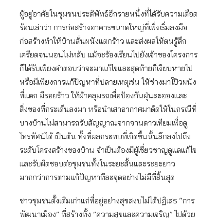
ผู้อยู่อาศัยในชุมชนประดิพัทธ์อีกรายหนึ่งที่ได้รับความเดือด
ร้อนเล่าว่า การก่อสร้างอาคารขนาดใหญ่ที่เพิ่งเริ่มลงมือ
ก่อสร้างทำให้บ้านสั่นผนังแตกร้าว และส่งผลให้ตนรู้สึก
เครียดจนนอนไม่หลับ แม้จะร้องเรียนไปยังเจ้าของโครงการ
ก็ได้รับเพียงคำตอบว่าจะมาแก้ไขและสุดท้ายก็เงียบหายไป
หรือมีเพียงการแก้ปัญหาที่ปลายเหตุเช่น ให้ช่างมาโป๊วผนัง
ที่แตก มีรอยร้าว ให้ผ้าคลุมรถเพื่อป้องกันฝุ่นละอองและ
สิ่งของที่กระเด็นลงมา หรือนำเสาอากาศมาติดให้ในกรณีที่
บางบ้านไม่สามารถรับสัญญาณจากจานดาวเทียมเพื่อดู
โทรทัศน์ได้ เป็นต้น ทั้งที่ผลกระทบที่เกิดขึ้นนั้นลึกลงไปถึง
ระดับโครงสร้างของบ้าน จำเป็นต้องมีผู้เชี่ยวชาญดูแลแก้ไข
และรับผิดชอบต่อชุมชนทั้งในระยะสั้นและระยะยาว
มากกว่าการตามแก้ปัญหาทีละจุดอย่างไม่มีที่สิ้นสุด
ชาวชุมชนดั้งเดิมเก่าแก่ที่อยู่อย่างสุขสงบไม่ได้ปฏิเสธ “การ
พัฒนาเมือง” ที่สร้างทั้ง ”ความสุขและความเจริญ” ไปด้วย