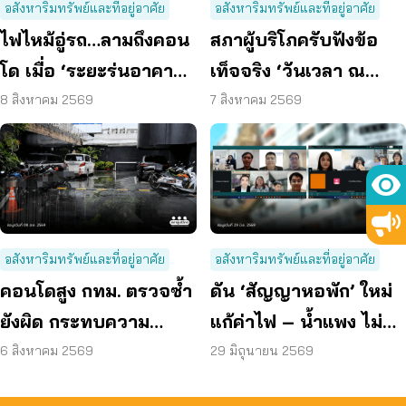
อสังหาริมทรัพย์และที่อยู่อาศัย
อสังหาริมทรัพย์และที่อยู่อาศัย
ไฟไหม้อู่รถ…ลามถึงคอน
สภาผู้บริโภครับฟังข้อ
โด เมื่อ ‘ระยะร่นอาคาร’
เท็จจริง ‘วันเวลา ณ
ถูกละเลย ผู้บริโภคจึงต้อง
เจ้าพระยา’ ยืนยันมีถนน
8 สิงหาคม 2569
7 สิงหาคม 2569
เสี่ยง
6 ม. รอบอาคาร
อสังหาริมทรัพย์และที่อยู่อาศัย
อสังหาริมทรัพย์และที่อยู่อาศัย
คอนโดสูง กทม. ตรวจซ้ำ
ดัน ‘สัญญาหอพัก’ ใหม่
ยังผิด กระทบความ
แก้ค่าไฟ – น้ำแพง ไม่
ปลอดภัย
คืนเงินประกัน
6 สิงหาคม 2569
29 มิถุนายน 2569