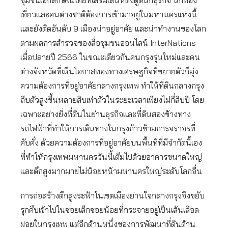
ชุมชนเอกลักษณ์ไทยที่เสริมเสน่ห์ดึงดูดนักธุรกิจ นักท่อง
เที่ยวและคนต่างชาติต้องการเข้ามาอยู่ในมหานครแห่งนี้
และยังติดอันดับ 9 เมืองน่าอยู่อาศัย และน่าทำงานของโลก
ตามผลการสำรวจของสื่อชุมชนออนไลน์ InterNations
เมื่อปลายปี 2566 ในขณะเดียวกันคนกรุงรุ่นใหม่และคน
ต่างจังหวัดที่เห็นโอกาสทองทางเศรษฐกิจที่ขยายตัวก็มุ่ง
ความต้องการที่อยู่อาศัยกลางกรุงเทพ ทำให้ที่ดินกลางกรุง
ถีบตัวสูงขึ้นหลายสิบเท่าตัวในระยะเวลาเพียงไม่กี่สิบปี โดย
เฉพาะอย่างยิ่งที่ดินในย่านธุรกิจและที่ดินสองข้างทาง
รถไฟฟ้าที่ทำให้การเดินทางในกรุงก้าวข้ามการจราจรที่
คับคั่ง ด้วยความต้องการที่อยู่อาศัยบนพื้นที่ที่มีจำกัดนี้เอง
ที่ทำให้กรุงเทพมหานครวันนี้เต็มไปด้วยอาคารขนาดใหญ่
และตึกสูงมากมายไม่น้อยหน้ามหานครใหญ่ระดับโลกอื่น
การก่อสร้างตึกสูงระฟ้าในเขตเมืองย่านใจกลางกรุงจึงขยับ
รุกคืบเข้าไปในซอยเล็กซอยน้อยที่กระจายอยู่เป็นเส้นเลือด
ฝอยในกรุงเทพ แต่อีกด้านหนึ่งของการพัฒนาที่ดินด้าน