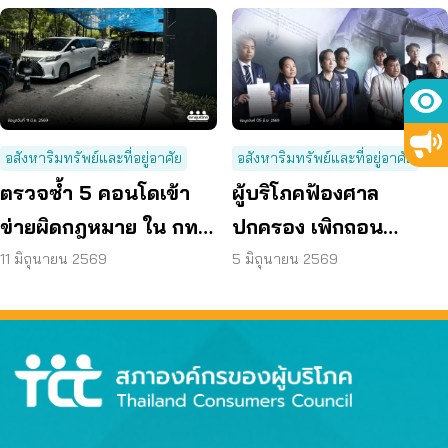
อสังหาริมทรัพย์และที่อยู่อาศัย
อสังหาริมทรัพย์และที่อยู่อาศัย
ตรวจซ้ำ 5 คอนโดเข้า
ผู้บริโภคฟ้องศาล
ข่ายผิดกฎหมาย ใน กทม.
ปกครอง เพิกถอน
พบยังไม่แก้ไข ปล่อยผู้
ผังเมืองรวม กทม. ฉบับ
11 มิถุนายน 2569
5 มิถุนายน 2569
อาศัยเสี่ยงภัย
ใหม่ เหตุกระทบสิทธิ –
คุณภาพชีวิต