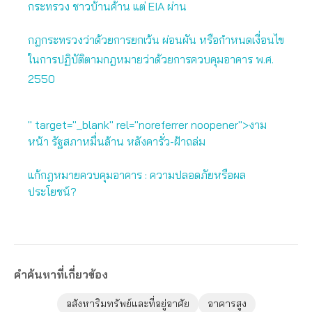
กระทรวง ชาวบ้านค้าน แต่ EIA ผ่าน
กฎกระทรวงว่าด้วยการยกเว้น ผ่อนผัน หรือกำหนดเงื่อนไข
ในการปฏิบัติตามกฎหมายว่าด้วยการควบคุมอาคาร พ.ศ.
2550
" target="_blank" rel="noreferrer noopener">งาม
หน้า รัฐสภาหมื่นล้าน หลังคารั่ว-ฝ้าถล่ม
แก้กฎหมายควบคุมอาคาร : ความปลอดภัยหรือผล
ประโยชน์?
คำค้นหาที่เกี่ยวข้อง
อสังหาริมทรัพย์และที่อยู่อาศัย
อาคารสูง