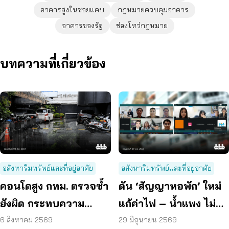
อาคารสูงในซอยแคบ
กฎหมายควบคุมอาคาร
อาคารของรัฐ
ช่องโหว่กฎหมาย
บทความที่เกี่ยวข้อง
อสังหาริมทรัพย์และที่อยู่อาศัย
อสังหาริมทรัพย์และที่อยู่อาศัย
คอนโดสูง กทม. ตรวจซ้ำ
ดัน ‘สัญญาหอพัก’ ใหม่
ยังผิด กระทบความ
แก้ค่าไฟ – น้ำแพง ไม่
ปลอดภัย
คืนเงินประกัน
6 สิงหาคม 2569
29 มิถุนายน 2569