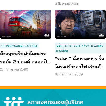
ผู้บริโภค “แบก”
4 สิงหาคม 2569
เห็นโดยสุจริต
การขนส่งและยานพาหนะ
บริการสาธารณะ พลังงาน และสิ่ง
แวดล้อม
อังกฤษตรึง ค่าโดยสาร
“รสนา” นั่งกรรมการ รื้อ
รถบัส 2 ปอนด์ ตลอดปี
โครงสร้างค่าไฟ เร่งแก้
70 ลดค่าครองชีพ
27 กรกฎาคม 2569
ต้นเหตุพลังงานแพง
18 กรกฎาคม 2569