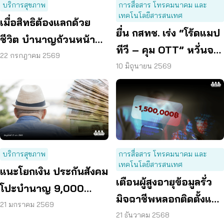
บริการสุขภาพ
การสื่อสาร โทรคมนาคม และ
เทคโนโลยีสารสนเทศ
เมื่อสิทธิต้องแลกด้วย
ยื่น กสทช. เร่ง “โร้ดแมป
ชีวิต บำนาญถ้วนหน้า
ทีวี – คุม OTT” หวั่นจอ
คือคำตอบของสังคมสูง
22 กรกฎาคม 2569
ดับ ซ้ำเติมกลุ่มเปราะบาง
10 มิถุนายน 2569
วัย
บริการสุขภาพ
การสื่อสาร โทรคมนาคม และ
เทคโนโลยีสารสนเทศ
แนะโยกเงิน ประกันสังคม
เตือนผู้สูงอายุข้อมูลรั่ว
โปะบำนาญ 9,000
มิจฉาชีพหลอกติดตั้งแอ
บาท/เดือน
21 มกราคม 2569
ปดูดเงิน สูญกว่า 1.5 ล้าน
21 ธันวาคม 2568