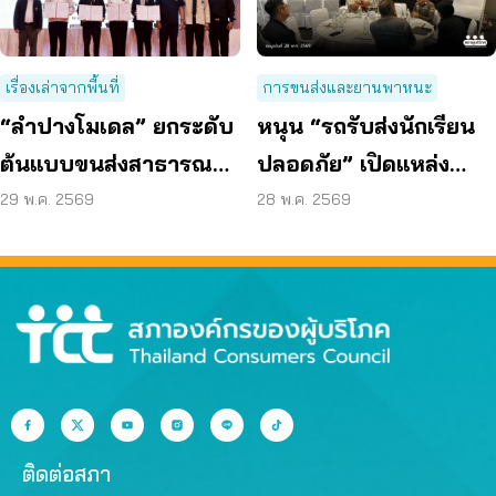
เรื่องเล่าจากพื้นที่
การขนส่งและยานพาหนะ
“ลำปางโมเดล” ยกระดับ
หนุน “รถรับส่งนักเรียน
ต้นแบบขนส่งสาธารณะ
ปลอดภัย” เปิดแหล่ง
ยุคใหม่ ผู้บริโภคจ่ายครึ่ง
เรียนรู้ต้นแบบ ดัน อปท.
29 พ.ค. 2569
28 พ.ค. 2569
เดียว
มีส่วนร่วม
ติดต่อสภา