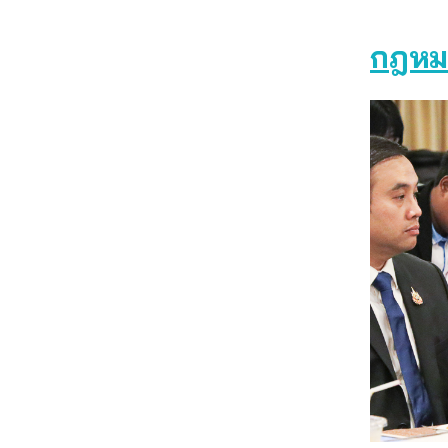
กฎหมา