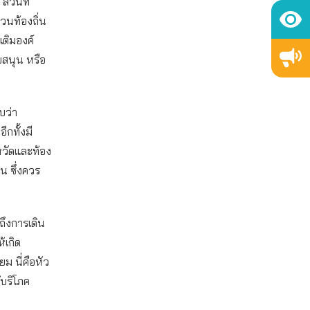
ส่วนที่
วนท้องถิ่น
เติมองค์
บสนุน หรือ
บว่า
กทั้งมี
งหวัดและท้อง
น ซึ่งควร
ถึงการเดิน
้เกิด
ม นี่คือหัว
้บริโภค