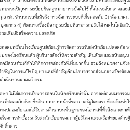
ภค
ระบุว่า เป้าหมายต่อไปที่จะทำให้เกิดรถรับส่งนักเรียนที่ปลอดภัยมีอยู่ 4 
ารทบทวนปัญหา ระเบียบข้อกฎหมาย การบังคับใช้ ทั้งในระดับกลางและส่
มูล เช่น จํานวนรถที่แท้จริง การจัดการระบบที่เชื่อมต่อกัน 3) พัฒนาคน 
ับบุคลากร 4) พัฒนาเครื่องมือ กฎระเบียบที่สามารถปรับได้ เทคโนโลยีสนั
ช่วยเติมเต็มเรื่องความปลอดภัย
การถอดบทเรียนโรงเรียนศูนย์เรียนรู้การจัดการรถรับส่งนักเรียนปลอดภัย พ
ของโรงเรียนแล้ว ผู้บริหารต้องให้ความสําคัญ เห็นด้วย และสนับสนุน อี
ิโภคมีส่วนร่วมก็ทําให้เกิดการคล่องตัวที่เพิ่มมากขึ้น รวมถึงหน่วยงานจั
มสําคัญในการแก้ไขปัญหา และที่สำคัญคือนโยบายจากส่วนกลางต้องชัดเจ
ดําเนินงานตามมติ ครม.
กษา ไม่ใช่แค่การเรียนการสอนในห้องเรียนเท่านั้น อาจจะต้องหมายรวม
ยนที่ปลอดภัยด้วย ซึ่งเป็น บทบาทหน้าที่ของภาครัฐโดยตรง ที่จะต้องทําให
ปลอดภัย และได้รับการศึกษาบนพื้นฐานของโอกาสที่ทั่วถึงและเท่าเทีย
รื่องการทําเรื่องรถรับส่งนักเรียนของสภาผู้บริโภค และเครือข่ายองค์กรผู
ักดิ์กล่าว