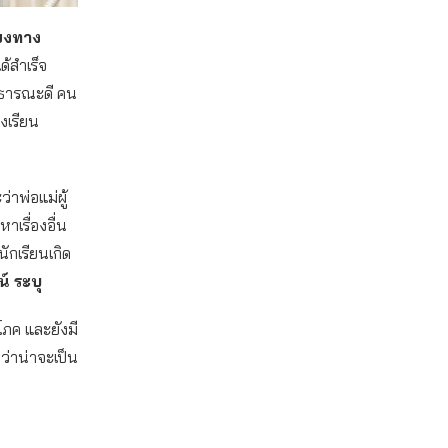
่ยงทาง
้สําเร็จ
าธารณะดี คน
รงเรียน
าพ่อแม่ผู้
าเรื่องอื่น
ักเรียนเกิด
์ ระบุ
ิโภค และยังมี
ิดว่าน่าจะเป็น