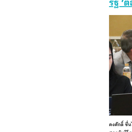
รัฐ ‘
คงศักดิ์ 