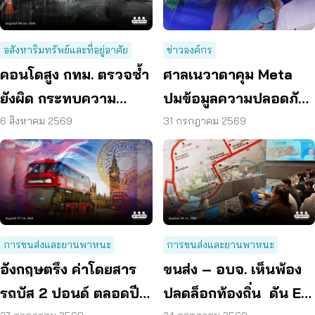
อสังหาริมทรัพย์และที่อยู่อาศัย
ข่าวองค์กร
คอนโดสูง กทม. ตรวจซ้ำ
ศาลเนวาดาคุม Meta
ยังผิด กระทบความ
ปมข้อมูลความปลอดภัย
ปลอดภัย
ต่อเด็กบนเมสเซนเจอร์
6 สิงหาคม 2569
31 กรกฎาคม 2569
การขนส่งและยานพาหนะ
การขนส่งและยานพาหนะ
อังกฤษตรึง ค่าโดยสาร
ขนส่ง – อบจ. เห็นพ้อง
รถบัส 2 ปอนด์ ตลอดปี
ปลดล็อกท้องถิ่น ดัน EV