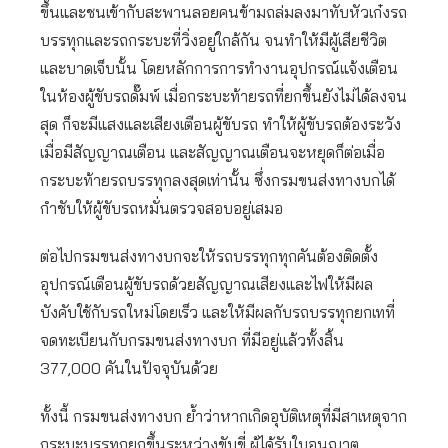
ขึ้นและชนเข้ากับสะพานลอยคนข้ามถล่มลงมาทับหัวเก๋งรถ
บรรทุกและรถกระบะที่วิ่งอยู่ใกล้กัน จนทำให้มีผู้เสียชีวิต
และบาดเจ็บนั้น โดยหลักการการทำงานอุปกรณ์แจ้งเตือน
ในห้องผู้ขับรถดั๊มพ์ เมื่อกระบะท้ายรถที่ยกขึ้นยังไม่ได้ลงจน
สุด ก็จะมีแสงและเสียงเตือนผู้ขับรถ ทำให้ผู้ขับรถต้องระวัง
เมื่อมีสัญญาณเตือน และสัญญาณเตือนจะหยุดก็ต่อเมื่อ
กระบะท้ายรถบรรทุกลงสุดเท่านั้น ซึ่งกรมขนส่งทางบกได้
กำชับให้ผู้ขับรถหมั่นตรวจสอบอยู่เสมอ
ต่อไปกรมขนส่งทางบกจะให้รถบรรทุกทุกคันต้องติดตั้ง
อุปกรณ์เตือนผู้ขับรถด้วยสัญญาณเสียงและไฟให้มีผล
บังคับใช้กับรถใหม่โดยเร็ว และให้มีผลกับรถบรรทุกยกเทที่
จดทะเบียนกับกรมขนส่งทางบก ที่มีอยู่แล้วทั้งสิ้น
377,000 คันในปัจจุบันด้วย
ทั้งนี้ กรมขนส่งทางบก ย้ำว่าหากเกิดอุบัติเหตุที่มีสาเหตุจาก
กระบะบรรทุกยกขึ้นระหว่างขับขี่ ผู้ได้รับใบอนุญาต