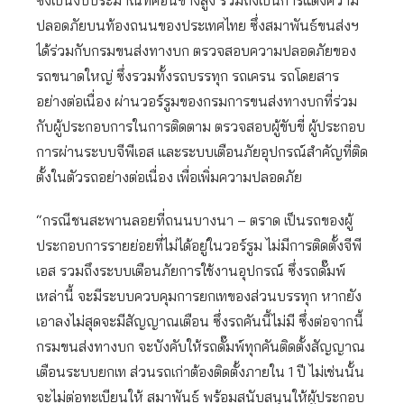
ซึ่งเป็นงบประมาณที่ค่อนข้างสูง รวมถึงเป็นการแดงความ
ปลอดภัยบนท้องถนนของประเทศไทย ซึ่งสมาพันธ์ขนส่งฯ
ได้ร่วมกับกรมขนส่งทางบก ตรวจสอบความปลอดภัยของ
รถขนาดใหญ่ ซึ่งรวมทั้งรถบรรทุก รถเครน รถโดยสาร
อย่างต่อเนื่อง ผ่านวอร์รูมของกรมการขนส่งทางบกที่ร่วม
กับผู้ประกอบการในการติดตาม ตรวจสอบผู้ขับขี่ ผู้ประกอบ
การผ่านระบบจีพีเอส และระบบเตือนภัยอุปกรณ์สำคัญที่ติด
ตั้งในตัวรถอย่างต่อเนื่อง เพื่อเพิ่มความปลอดภัย
“กรณีชนสะพานลอยที่ถนนบางนา – ตราด เป็นรถของผู้
ประกอบการรายย่อยที่ไม่ได้อยู่ในวอร์รูม ไม่มีการติดตั้งจีพี
เอส รวมถึงระบบเตือนภัยการใช้งานอุปกรณ์ ซึ่งรถดั๊มพ์
เหล่านี้ จะมีระบบควบคุมการยกเทของส่วนบรรทุก หากยัง
เอาลงไม่สุดจะมีสัญญาณเตือน ซึ่งรถคันนี้ไม่มี ซึ่งต่อจากนี้
กรมขนส่งทางบก จะบังคับให้รถดั๊มพ์ทุกคันติดตั้งสัญญาณ
เตือนระบบยกเท ส่วนรถเก่าต้องติดตั้งภายใน 1 ปี ไม่เช่นนั้น
จะไม่ต่อทะเบียนให้ สมาพันธ์ พร้อมสนับสนุนให้ผู้ประกอบ