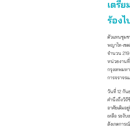
เตรีย
ร้องไ
ตัวแทนชุมช
พญาไท-เขตดิ
จำนวน 219 ห
หน่วยงานที่
กรุงเทพมหาน
การจราจรแล
วันที่ 12 กั
คำนึงถึงวิถ
อาศัยเดิมอย
เหลือ ระงับ
สังเกตการณ