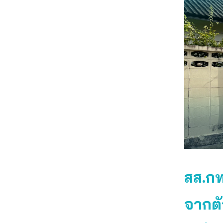
สส.กท
จากตั