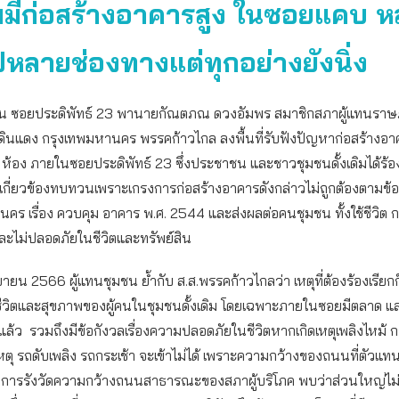
มมีก่อสร้างอาคารสูง ในซอยแคบ หล
ปหลายช่องทางแต่ทุกอย่างยังนิ่ง
น ซอยประดิพัทธ์ 23 พานายกัณตภณ ดวงอัมพร สมาชิกสภาผู้แทนราษ
นแดง กรุงเทพมหานคร พรรคก้าวไกล ลงพื้นที่รับฟังปัญหาก่อสร้างอาคา
้อง ภายในซอยประดิพัทธ์ 23 ซึ่งประชาชน และชาวชุมชนดั้งเดิมได้ร้อง
เกี่ยวข้องทบทวนเพราะเกรงการก่อสร้างอาคารดังกล่าวไม่ถูกต้องตามข้อ
คร เรื่อง ควบคุม อาคาร พ.ศ. 2544 และส่งผลต่อคนชุมชน ทั้งใช้ชีวิต
ะไม่ปลอดภัยในชีวิตและทรัพย์สิน
นยายน 2566 ผู้แทนชุมชน ย้ำกับ ส.ส.พรรคก้าวไกลว่า เหตุที่ต้องร้องเรียกก็
ีชีวิตและสุขภาพของผู้คนในชุมชนดั้งเดิม โดยเฉพาะภายในซอยมีตลาด แ
ู่แล้ว รวมถึงมีข้อกังวลเรื่องความปลอดภัยในชีวิตหากเกิดเหตุเพลิงไหม้ ก
เหตุ รถดับเพลิง รถกระเช้า จะเข้าไม่ได้ เพราะความกว้างของถนนที่ตัวแ
์การรังวัดความกว้างถนนสาธารณะของสภาผู้บริโภค พบว่าส่วนใหญ่ไม่