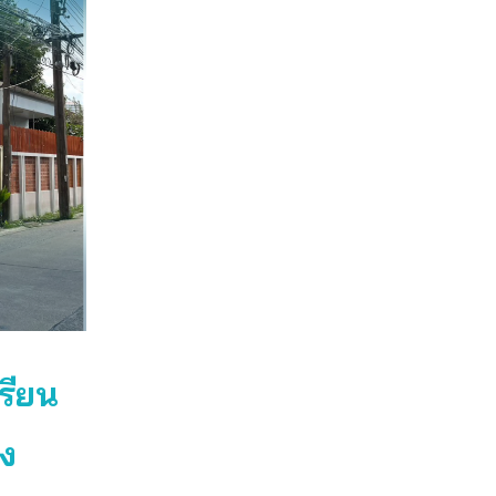
รียน
ง