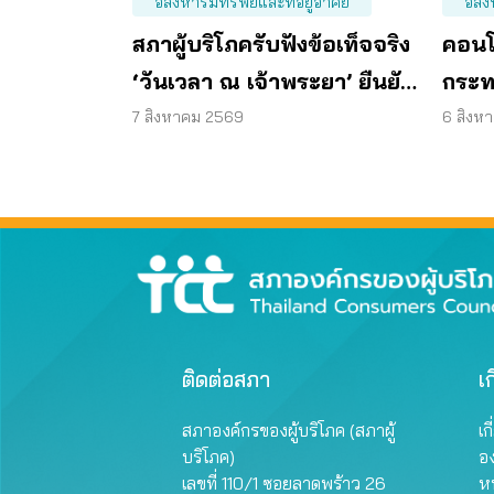
อสังหาริมทรัพย์และที่อยู่อาศัย
อสัง
สภาผู้บริโภครับฟังข้อเท็จจริง
คอนโ
‘วันเวลา ณ เจ้าพระยา’ ยืนยัน
กระท
มีถนน 6 ม. รอบอาคาร
7 สิงหาคม 2569
6 สิงห
ติดต่อสภา
เก
สภาองค์กรของผู้บริโภค (สภาผู้
เก
บริโภค)
อ
เลขที่ 110/1 ซอยลาดพร้าว 26
หน