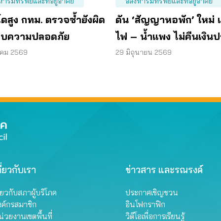
หาริมทรัพย์และที่อยู่อาศัย
อสังหาริมทรัพย์และที่อยู่อาศัย
ดสูง กทม. ตรวจซ้ำยังผิด
ดัน ‘สัญญาหอพัก’ ใหม่ แ
บความปลอดภัย
ไฟ – น้ำแพง ไม่คืนเงินป
าคม 2569
29 มิถุนายน 2569
ี่ยวกับเรา
ข่าวสาร และรณรงค์
ี่ยวกับสภาผู้บริโภค
ประกาศเชิญชวน
งค์กรสมาชิก
อินโฟกราฟิก
่วยงานเขตพื้นที่
วิดีโอเพื่อการเรียนรู้