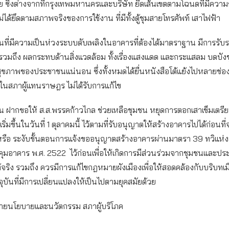
ซึ่งต่างจากที่กรุงเทพมหานครและบริษัท ยึดเส้นเขตตามโฉนดที่มีความก
ม่ได้ยึดตามสภาพจริงของการใช้งาน ที่มีทั้งตู้ชุมสายโทรศัพท์ เสาไฟฟ้า
ด็นที่มีความเป็นห่วงระบบดับเพลิงในอาคารที่ต้องได้มาตราฐาน มีการรั
รวมถึง ผลกระทบด้านสิ่งแวดล้อม ทั้งเรื่องแสงแดด และกระแสลม บดบังชุ
ุขภาพของประชาชนแน่นอน ซึ่งทั้งหมดได้ยื่นหนังสือโต้แย้งไปหลายช่อ
ในสภาผู้แทนราษฎร ไม่ได้รับการแก้ไข
น ฝากขอให้ ส.ส.พรรคก้าวไกล ช่วยเหลือชุมชน หยุดการตอกเสาเข็มเตรี
ะเริ่มขึ้นในวันที่ 1 ตุลาคมนี้ ไว้ตามที่รับอนุญาตให้สร้างอาคารไปได้ก่อนที
 หรือ ระงับขั้นตอนการแจ้งขออนุญาตสร้างอาคารผ่านมาตรา 39 ทวิแห่
คุมอาคาร พ.ศ. 2522 ไว้ก่อนเพื่อให้เกิดการมีส่วนร่วมจากชุมชนและป
้จริง รวมถึง ควรมีการแก้ไขกฎหมายผังเมืองเพื่อให้สอดคล้องกับบริบทเ
ุบันที่มีการเปลี่ยนแปลงให้เป็นไปตามยุคสมัยด้วย
ฝ่ายนโยบายและนวัตกรรม สภาผู้บริโภค