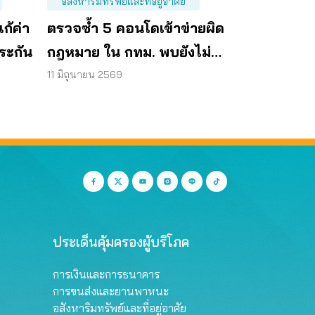
อสังหาริมทรัพย์และที่อยู่อาศัย
ก้ค่า
ตรวจซ้ำ 5 คอนโดเข้าข่ายผิด
ระกัน
กฎหมาย ใน กทม. พบยังไม่
แก้ไข ปล่อยผู้อาศัยเสี่ยงภัย
11 มิถุนายน 2569
ประเด็นคุ้มครองผู้บริโภค
การเงินและการธนาคาร
การขนส่งและยานพาหนะ
อสังหาริมทรัพย์และที่อยู่อาศัย