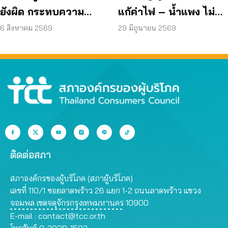
ยังผิด กระทบความ
แก้ค่าไฟ – น้ำแพง ไม่
ปลอดภัย
คืนเงินประกัน
6 สิงหาคม 2569
29 มิถุนายน 2569
ติดต่อสภา
สภาองค์กรของผู้บริโภค (สภาผู้บริโภค)
เลขที่ 110/1 ซอยลาดพร้าว 26 แยก 1-2 ถนนลาดพร้าว แขวง
จอมพล เขตจตุจักรกรุงเทพมหานคร 10900
E-mail :
contact@tcc.or.th
โทรศัพท์ 0-2938-1502