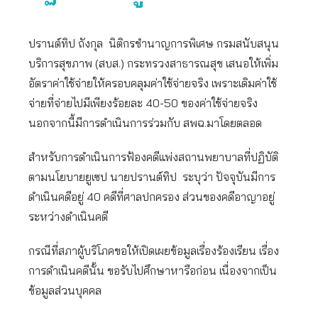
ปรานต์ทิป ถังกุล นิติกรชำนาญการพิเศษ กรมสนับสนุน
บริการสุขภาพ (สบส.) กระทรวงสาธารณสุข เสนอให้เพิ่ม
อัตราค่าใช้จ่ายให้ครอบคลุมค่าใช้จ่ายจริง เพราะเดิมค่าใช้
จ่ายที่จ่ายไปมีเพียงร้อยละ 40-50 ของค่าใช้จ่ายจริง
นอกจากนี้มีการดำเนินการร่วมกับ สพฉ.มาโดยตลอด
สำหรับการดำเนินการฟ้องคดีแพ่งสถานพยาบาลที่ปฏิบัติ
ตามนโยบายยูเซป นายปรานต์ทิป ระบุว่า ปัจจุบันมีการ
ดำเนินคดีอยู่ 40 คดีที่ศาลปกครอง ส่วนของคดีอาญาอยู่
ระหว่างดำเนินคดี
กรณีที่สภาผู้บริโภคขอให้เปิดเผยข้อมูลเรื่องร้องเรียน เรื่อง
การดำเนินคดีนั้น ขอรับไปศึกษาหารือก่อน เนื่องจากเป็น
ข้อมูลส่วนบุคคล