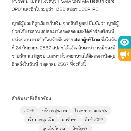
หัวข้อกัน ใบที่หนึ่งระบุว่า ‘SAIA บมจ AIA Health care
OPD’ และอีกใบระบุว่า ‘IZB6 สปสช UCEP IPD’
ญาติผู้ป่วยที่ถูกเรียกเก็บเงิน จากสิทธิยูเซป ยืนยันว่า ญาติผู้
ป่วยได้ประสาน สปสช.มาโดยตลอด และได้เข้าร้องเรียนที่
หน่วยงานประจำจังหวัดเชียงราย
สภาผู้บริโภค
ซึ่งในวัน
ที่ 24 กันยายน 2567 สปสช.ได้แจ้งกลับมาว่า กรณีของพี่
ชายเข้าเกณฑ์ยูเซป และทางโรงพยาบาลได้ติดต่อมานัดคุย
อีกครั้งในวันที่ 4 ตุลาคม 2567 ที่จะถึงนี้
คำค้นหาที่เกี่ยวข้อง
UCEP
บริการสุขภาพ
โรงพยาบาลเอกชน
เจ็บป่วยฉุกเฉิน
ค่ารักษา
สิทธิUCEP
ฉุกเฉินวิกฤต
สิทธิยูเซป