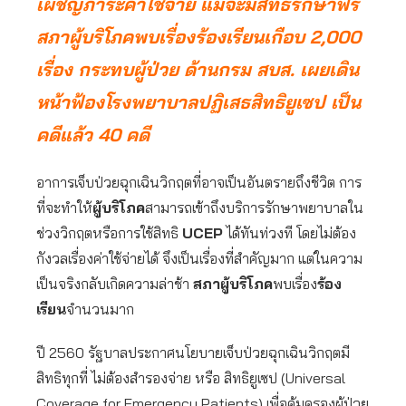
เผชิญภาระค่าใช้จ่าย แม้จะมีสิทธิรักษาฟรี
สภาผู้บริโภคพบเรื่องร้องเรียนเกือบ 2,000
เรื่อง กระทบผู้ป่วย ด้านกรม สบส. เผยเดิน
หน้าฟ้องโรงพยาบาลปฏิเสธสิทธิยูเซป เป็น
คดีแล้ว 40 คดี
อาการเจ็บป่วยฉุกเฉินวิกฤตที่อาจเป็นอันตรายถึงชีวิต การ
ที่จะทำให้
ผู้บริโภค
สามารถเข้าถึงบริการรักษาพยาบาลใน
ช่วงวิกฤตหรือการใช้สิทธิ
UCEP
ได้ทันท่วงที โดยไม่ต้อง
กังวลเรื่องค่าใช้จ่ายได้ จึงเป็นเรื่องที่สำคัญมาก แต่ในความ
เป็นจริงกลับเกิดความล่าช้า
สภาผู้บริโภค
พบเรื่อง
ร้อง
เรียน
จำนวนมาก
ปี 2560 รัฐบาลประกาศนโยบายเจ็บป่วยฉุกเฉินวิกฤตมี
สิทธิทุกที่ ไม่ต้องสำรองจ่าย หรือ สิทธิยูเซป (Universal
Coverage for Emergency Patients) เพื่อคุ้มครองผู้ป่วย