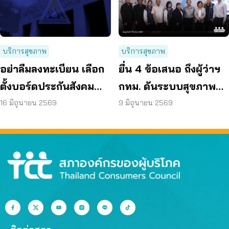
บริการสุขภาพ
บริการสุขภาพ
อย่าลืมลงทะเบียน เลือก
ยื่น 4 ข้อเสนอ ถึงผู้ว่าฯ
ตั้งบอร์ดประกันสังคม
กทม. ดันระบบสุขภาพ
ก่อน 15 ก.ค. แล้วเตรียม
คนกรุงไร้รอยต่อ
16 มิถุนายน 2569
9 มิถุนายน 2569
เข้าคูหา 27 ก.ย. นี้