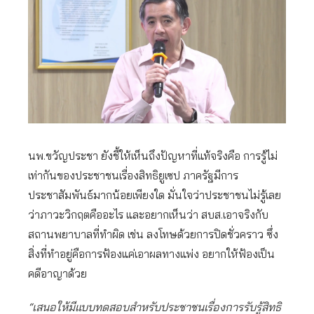
นพ.ขวัญประชา ยังชี้ให้เห็นถึงปัญหาที่แท้จริงคือ การรู้ไม่
เท่ากันของประชาชนเรื่องสิทธิยูเซป ภาครัฐมีการ
ประชาสัมพันธ์มากน้อยเพียงใด มั่นใจว่าประชาชนไม่รู้เลย
ว่าภาวะวิกฤตคืออะไร และอยากเห็นว่า สบส.เอาจริงกับ
สถานพยาบาลที่ทำผิด เช่น ลงโทษด้วยการปิดชั่วคราว ซึ่ง
สิ่งที่ทำอยู่คือการฟ้องแค่เอาผลทางแพ่ง อยากให้ฟ้องเป็น
คดีอาญาด้วย
“เสนอให้มีแบบทดสอบสำหรับประชาชนเรื่องการรับรู้สิทธิ