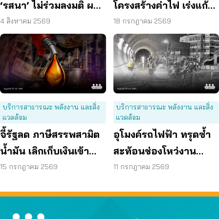
‘รสนา’ ไม่ร่วมลงมติ ผลัก
โครงสร้างค่าไฟ เร่งแก้
ผู้บริโภค “แบก”
ต้นเหตุพลังงานแพง
4 สิงหาคม 2569
18 กรกฎาคม 2569
บริการสาธารณะ พลังงาน และสิ่ง
บริการสาธารณะ พลังงาน และสิ่ง
แวดล้อม
แวดล้อม
จี้รัฐลด ภาษีสรรพสามิต
อุโมงค์รถไฟฟ้า ทรุดซ้ำ
น้ำมัน เลิกเก็บเงินเข้า
สะท้อนช่องโหว่งาน
กองทุน เอื้อโรงกลั่น
ก่อสร้าง จี้ตรวจ
15 กรกฎาคม 2569
11 กรกฎาคม 2569
โครงสร้างใต้ดินทั้งระบบ