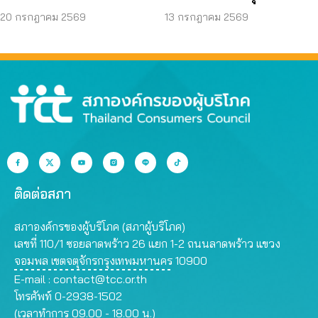
ขนส่งสาธารณะไร้รอย
ถามหามาตรฐานรถ
20 กรกฎาคม 2569
13 กรกฎาคม 2569
ต่อ
ปลอดภัย
ติดต่อสภา
สภาองค์กรของผู้บริโภค (สภาผู้บริโภค)
เลขที่ 110/1 ซอยลาดพร้าว 26 แยก 1-2 ถนนลาดพร้าว แขวง
จอมพล เขตจตุจักรกรุงเทพมหานคร 10900
E-mail :
contact@tcc.or.th
โทรศัพท์ 0-2938-1502
(เวลาทำการ 09.00 - 18.00 น.)