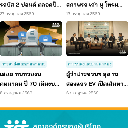
รถบัส 2 ปอนด์ ตลอดปี
สภาพรถ เก่า ผุ โทรม
70 ลดค่าครองชีพ
ถามหามาตรฐานรถ
27 กรกฎาคม 2569
13 กรกฎาคม 2569
ปลอดภัย
การขนส่งและยานพาหนะ
การขนส่งและยานพาหนะ
เสนอ ทบทวนงบ
ผู้ว่าประจวบฯ ลุย รถ
คมนาคม ปี 70 เติมงบรถ
สองแถว EV เปิดเส้นทาง
โดยสารทุกจังหวัดลดค่า
แรกใน 3 เดือน
8 กรกฎาคม 2569
6 กรกฎาคม 2569
เดินทาง – ลดตายบน
ถนน