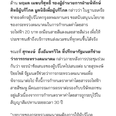
ด้าน
นฤมล เมฆบริสุทธิ์ รองผู้อำนวยการฝ่ายพิทักษ์
สิทธิผู้บริโภค มูลนิธิเพื่อผู้บริโภค
กล่าวว่า ในฐานะเครือ
ข่ายองค์กรผู้บริโภคกรุงเทพมหานคร ขอสนับสนุนนโยบาย
ของกระทรวงคมนาคมในการกำหนดค่าโดยสาร
รถไฟฟ้า 20 บาท เหมือนสายสีแดงและสายสีม่วง เพื่อให้
ประชาชนเข้าถึงบริการขนส่งมวลชนที่ทุกคนขึ้นได้จริง
ขณะที่
สุรพงษ์ อึ้งอัมพรวิไล ที่ปรึกษารัฐมนตรีช่วย
ว่าการกระทรวงคมนาคม
กล่าวภายหลังการประชุมร่วม
กันว่า จะรนำข้อเสนอของผู้บริโภคไปเสนอต่อ นายสุรพงษ์
ปิยะโชติ รัฐมนตรีช่วยว่าการกระทรวงคมนาคมเพื่อ
พิจารณาต่อไป ทั้งนี้การกำหนดราคาค่าโดยสารรถไฟฟ้า
สายสีชมพู มีคณะกรรมการเจรจาต่อรองกับบริษัทเอกชน
อยู่แล้วเนื่องจากการกำหนดราคาค่าโดยสารถูกระบุไว้ใน
สัญญาสัมปทานระยะเวลา 30 ปี
“บทบาทของกระทรวงคมนาคมต้องการให้ผู้บริโภค