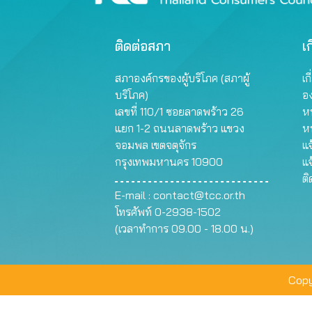
ติดต่อสภา
เก
สภาองค์กรของผู้บริโภค (สภาผู้
เก
บริโภค)
อ
เลขที่ 110/1 ซอยลาดพร้าว 26
หน
แยก 1-2 ถนนลาดพร้าว แขวง
ห
จอมพล เขตจตุจักร
แจ
กรุงเทพมหานคร 10900
แจ
ต
E-mail :
contact@tcc.or.th
โทรศัพท์ 0-2938-1502
(เวลาทำการ 09.00 - 18.00 น.)
Copy