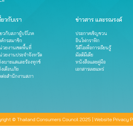
ี่ยวกับเรา
ข่าวสาร และรณรงค์
ี่ยวกับสภาผู้บริโภค
ประกาศเชิญชวน
งค์กรสมาชิก
อินโฟกราฟิก
่วยงานเขตพื้นที่
วิดีโอเพื่อการเรียนรู้
น่วยงานประจำจังหวัด
มัลติมีเดีย
้งเบาะแสและร้องทุกข์
หนังสือและคู่มือ
้งเตือนภัย
เอกสารเผยแพร่
ิดต่อสำนักงานสภา
right © Thailand Consumers Council 2025 |
Website Privacy P