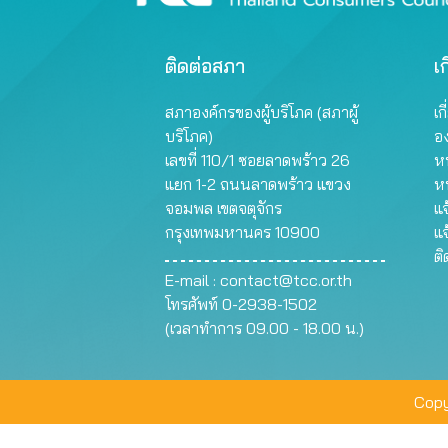
ติดต่อสภา
เก
สภาองค์กรของผู้บริโภค (สภาผู้
เก
บริโภค)
อ
เลขที่ 110/1 ซอยลาดพร้าว 26
หน
แยก 1-2 ถนนลาดพร้าว แขวง
ห
จอมพล เขตจตุจักร
แจ
กรุงเทพมหานคร 10900
แจ
ต
E-mail :
contact@tcc.or.th
โทรศัพท์ 0-2938-1502
(เวลาทำการ 09.00 - 18.00 น.)
Copy