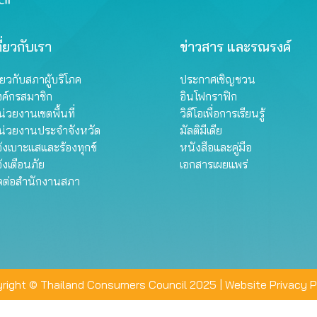
ี่ยวกับเรา
ข่าวสาร และรณรงค์
ี่ยวกับสภาผู้บริโภค
ประกาศเชิญชวน
งค์กรสมาชิก
อินโฟกราฟิก
่วยงานเขตพื้นที่
วิดีโอเพื่อการเรียนรู้
น่วยงานประจำจังหวัด
มัลติมีเดีย
้งเบาะแสและร้องทุกข์
หนังสือและคู่มือ
้งเตือนภัย
เอกสารเผยแพร่
ิดต่อสำนักงานสภา
right © Thailand Consumers Council 2025 |
Website Privacy P