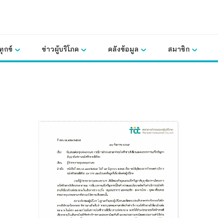
ุกข์
ข่าวผู้บริโภค
คลังข้อมูล
สมาชิก