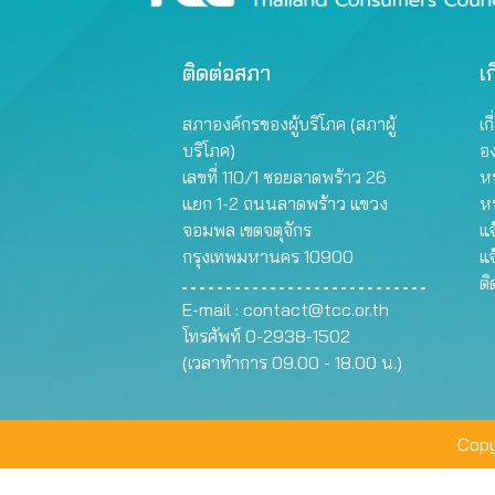
ติดต่อสภา
เก
สภาองค์กรของผู้บริโภค (สภาผู้
เก
บริโภค)
อ
เลขที่ 110/1 ซอยลาดพร้าว 26
หน
แยก 1-2 ถนนลาดพร้าว แขวง
ห
จอมพล เขตจตุจักร
แจ
กรุงเทพมหานคร 10900
แจ
ต
E-mail :
contact@tcc.or.th
โทรศัพท์ 0-2938-1502
(เวลาทำการ 09.00 - 18.00 น.)
Copy