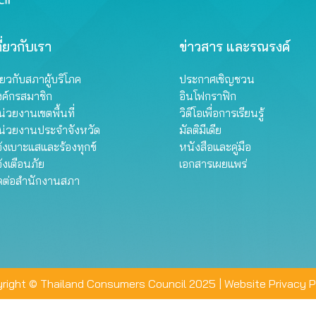
ี่ยวกับเรา
ข่าวสาร และรณรงค์
ี่ยวกับสภาผู้บริโภค
ประกาศเชิญชวน
งค์กรสมาชิก
อินโฟกราฟิก
่วยงานเขตพื้นที่
วิดีโอเพื่อการเรียนรู้
น่วยงานประจำจังหวัด
มัลติมีเดีย
้งเบาะแสและร้องทุกข์
หนังสือและคู่มือ
้งเตือนภัย
เอกสารเผยแพร่
ิดต่อสำนักงานสภา
right © Thailand Consumers Council 2025 |
Website Privacy P