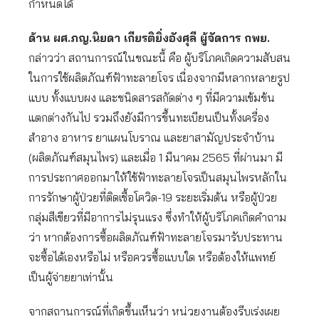
กำหนดได้
ด้าน ผศ.ภญ.นิยดา เกียรติยิ่งอังศุลี ผู้จัดการ กพย.
กล่าวว่า สถานการณ์ในขณะนี้ คือ ผู้บริโภคเกิดความสับสน
ในการใช้ผลิตภัณฑ์ฟ้าทะลายโจร เนื่องจากมีหลากหลายรูป
แบบ ทั้งแบบผง และชนิดสารสกัดต่าง ๆ ที่มีความเข้มข้น
แตกต่างกันไป รวมถึงยังมีการขึ้นทะเบียนเป็นทั้งเครื่อง
สำอาง อาหาร ยาแผนโบราณ และยาสามัญประจำบ้าน
(ผลิตภัณฑ์สมุนไพร) และเมื่อ 1 มีนาคม 2565 ที่ผ่านมา มี
การประกาศออกมาให้ใช้ฟ้าทะลายโจรเป็นสมุนไพรหลักใน
การรักษาผู้ป่วยที่ติดเชื้อโควิด-19 ระยะเริ่มต้น หรือผู้ป่วย
กลุ่มสีเขียวที่มีอาการไม่รุนแรง ซึ่งทำให้ผู้บริโภคเกิดคำถาม
ว่า หากต้องการซื้อผลิตภัณฑ์ฟ้าทะลายโจรมารับประทาน
จะซื้อได้เองหรือไม่ หรือควรซื้อแบบใด หรือต้องให้แพทย์
เป็นผู้จ่ายยาเท่านั้น
จากสถานการณ์ที่เกิดขึ้นเห็นว่า หน่วยงานต้องรีบเร่งเผย