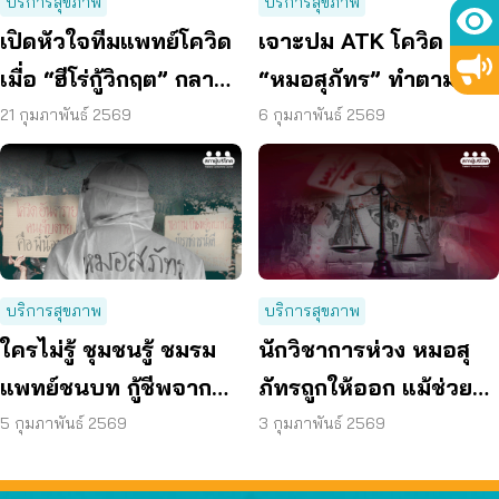
บริการสุขภาพ
บริการสุขภาพ
เปิดหัวใจทีมแพทย์โควิด
เจาะปม ATK โควิด ย้ำ
เมื่อ “ฮีโร่กู้วิกฤต” กลาย
“หมอสุภัทร” ทำตาม
เป็น “จำเลย” ในระบบ
กฎหมายกู้ชีวิต
21 กุมภาพันธ์ 2569
6 กุมภาพันธ์ 2569
ระเบียบ
บริการสุขภาพ
บริการสุขภาพ
ใครไม่รู้ ชุมชนรู้ ชมรม
นักวิชาการห่วง หมอสุ
แพทย์ชนบท กู้ชีพจาก
ภัทรถูกให้ออก แม้ช่วย
วิกฤติโควิดจริง
คนในช่วงวิกฤต
5 กุมภาพันธ์ 2569
3 กุมภาพันธ์ 2569