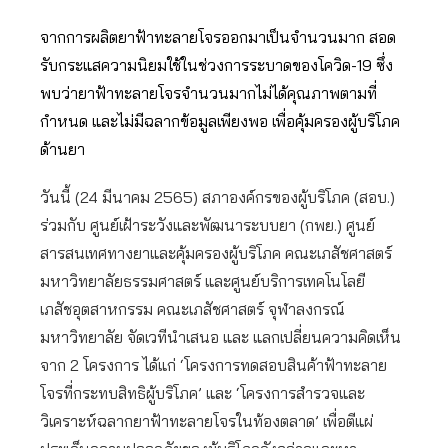
จากการผลิตยาฟ้าทะลายโจรออกมาเป็นจำนวนมาก สอด
รับกระแสความนิยมใช้ในช่วงการระบาดของโควิด-19 ซึ่ง
พบว่ายาฟ้าทะลายโจรจำนวนมากไม่ได้คุณภาพตามที่
กำหนด และไม่มีฉลากข้อมูลเพียงพอ เพื่อคุ้มครองผู้บริโภค
ด้านยา
วันนี้ (24 มีนาคม 2565) สภาองค์กรของผู้บริโภค (สอบ.)
ร่วมกับ ศูนย์เฝ้าระวังและพัฒนาระบบยา (กพย.) ศูนย์
สารสนเทศทางยาและคุ้มครองผู้บริโภค คณะเภสัชศาสตร์
มหาวิทยาลัยธรรมศาสตร์ และศูนย์บริการเทคโนโลยี
เภสัชอุตสาหกรรม คณะเภสัชศาสตร์ จุฬาลงกรณ์
มหาวิทยาลัย จัดเวทีนำเสนอ และ แลกเปลี่ยนความคิดเห็น
จาก 2 โครงการ ได้แก่ ‘โครงการทดสอบสินค้าฟ้าทะลาย
โจรที่กระทบสิทธิผู้บริโภค’ และ ‘โครงการสำรวจและ
วิเคราะห์ฉลากยาฟ้าทะลายโจรในท้องตลาด’ เพื่อตีแผ่