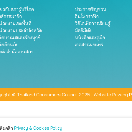
ี่ยวกับสภาผู้บริโภค
ประกาศเชิญชวน
งค์กรสมาชิก
อินโฟกราฟิก
่วยงานเขตพื้นที่
วิดีโอเพื่อการเรียนรู้
น่วยงานประจำจังหวัด
มัลติมีเดีย
้งเบาะแสและร้องทุกข์
หนังสือและคู่มือ
้งเตือนภัย
เอกสารเผยแพร่
ิดต่อสำนักงานสภา
right © Thailand Consumers Council 2025 |
Website Privacy P
มเติมคลิก
Privacy & Cookies Policy
่าน คุณสามารถเลือกตั้งค่าความเป็นส่วนตัวได้