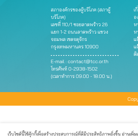
สภาองค์กรของผู้บริโภค (สภาผู้
เก
บริโภค)
อ
เลขที่ 110/1 ซอยลาดพร้าว 26
หน
แยก 1-2 ถนนลาดพร้าว แขวง
ห
จอมพล เขตจตุจักร
แจ
กรุงเทพมหานคร 10900
แจ
ต
E-mail :
contact@tcc.or.th
โทรศัพท์ 0-2938-1502
(เวลาทำการ 09.00 - 18.00 น.)
Copy
เว็บไซต์นี้ใช้คุ้กกี้เพื่อสร้างประสบการณ์ที่ดีมีประสิทธิภาพยิ่งขึ้น อ่านเพิ่
เว็บไซต์นี้ใช้คุกกี้เพื่อมอบประสบการณ์การใช้งานที่ดีให้แก่ท