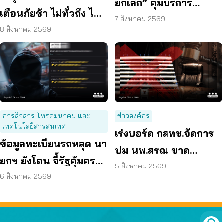
ยกเลิก” คุมบริการ
เตือนภัยช้า ไม่ทั่วถึง ไม่
ออนไลน์ ต่ออายุสมาชิก
7 สิงหาคม 2569
ชัดเจน
8 สิงหาคม 2569
อัตโนมัติ
การสื่อสาร โทรคมนาคม และ
ข่าวองค์กร
เทคโนโลยีสารสนเทศ
เร่งบอร์ด กสทช.จัดการ
ข้อมูลทะเบียนรถหลุด นา
ปม นพ.สรณ ขาด
ยกฯ ยังโดน จี้รัฐคุ้มครอง
คุณสมบัติ ตามมติ
5 สิงหาคม 2569
ข้อมูลส่วนบุคคล
6 สิงหาคม 2569
กรรมการสรรหา