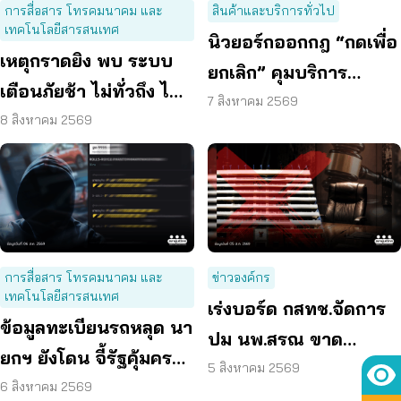
การสื่อสาร โทรคมนาคม และ
สินค้าและบริการทั่วไป
เทคโนโลยีสารสนเทศ
นิวยอร์กออกกฎ “กดเพื่อ
เหตุกราดยิง พบ ระบบ
ยกเลิก” คุมบริการ
เตือนภัยช้า ไม่ทั่วถึง ไม่
ออนไลน์ ต่ออายุสมาชิก
7 สิงหาคม 2569
ชัดเจน
8 สิงหาคม 2569
อัตโนมัติ
การสื่อสาร โทรคมนาคม และ
ข่าวองค์กร
เทคโนโลยีสารสนเทศ
เร่งบอร์ด กสทช.จัดการ
ข้อมูลทะเบียนรถหลุด นา
ปม นพ.สรณ ขาด
ยกฯ ยังโดน จี้รัฐคุ้มครอง
คุณสมบัติ ตามมติ
5 สิงหาคม 2569
ข้อมูลส่วนบุคคล
6 สิงหาคม 2569
กรรมการสรรหา