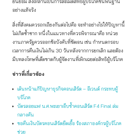
ยินยอม สิ่งเหล่านี้เป็นการละเมิดสิทธิผู้บริโภคขั้นพื้นฐาน
อย่างแท้จริง
สิ่งที่สังคมควรถกเถียงกันต่อไปคือ จะทำอย่างไรให้ปัญหานี้
ไม่เกิดซ้ำซาก หนึ่งในแนวทางที่ควรพิจารณาคือ หน่วย
งานภาครัฐควรออกข้อบังคับที่ชัดเจน เช่น กำหนดกรอบ
เวลาการคืนเงินไม่เกิน 30 วันหลังจากการยกเลิก และต้อง
มีบทลงโทษที่เด็ดขาดกับผู้จัดงานที่เพิกเฉยต่อสิทธิผู้บริโภค
ข่าวที่เกี่ยวข้อง
เดินหน้าแก้ปัญหาธุรกิจคอนเสิร์ต – อีเวนต์ กระทบผู้
บริโภค
บัตรลอยแพ! น.ศ.พะเยาเจ็บช้ำคอนเสิร์ต F4 Final ล่ม
กลางคัน
ขอคืนเงินบัตรคอนเสิร์ตยืดเยื้อ ร้องสภาองค์กรผู้บริโภค
ช่วย