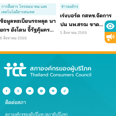
การสื่อสาร โทรคมนาคม และ
ข่าวองค์กร
เทคโนโลยีสารสนเทศ
เร่งบอร์ด กสทช.จัดการ
ข้อมูลทะเบียนรถหลุด นา
ปม นพ.สรณ ขาด
ยกฯ ยังโดน จี้รัฐคุ้มครอง
คุณสมบัติ ตามมติ
5 สิงหาคม 2569
ข้อมูลส่วนบุคคล
6 สิงหาคม 2569
กรรมการสรรหา
ติดต่อสภา
สภาองค์กรของผู้บริโภค (สภาผู้บริโภค)