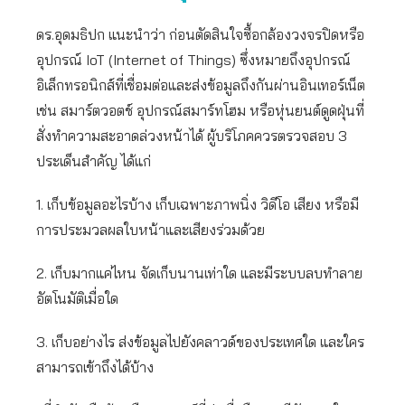
ดร.อุดมธิปก แนะนำว่า ก่อนตัดสินใจซื้อกล้องวงจรปิดหรือ
อุปกรณ์ IoT (Internet of Things) ซึ่งหมายถึงอุปกรณ์
อิเล็กทรอนิกส์ที่เชื่อมต่อและส่งข้อมูลถึงกันผ่านอินเทอร์เน็ต
เช่น สมาร์ตวอตช์ อุปกรณ์สมาร์ทโฮม หรือหุ่นยนต์ดูดฝุ่นที่
สั่งทำความสะอาดล่วงหน้าได้ ผู้บริโภคควรตรวจสอบ 3
ประเด็นสำคัญ ได้แก่
1. เก็บข้อมูลอะไรบ้าง เก็บเฉพาะภาพนิ่ง วิดีโอ เสียง หรือมี
การประมวลผลใบหน้าและเสียงร่วมด้วย
2. เก็บมากแค่ไหน จัดเก็บนานเท่าใด และมีระบบลบทำลาย
อัตโนมัติเมื่อใด
3. เก็บอย่างไร ส่งข้อมูลไปยังคลาวด์ของประเทศใด และใคร
สามารถเข้าถึงได้บ้าง