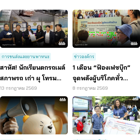
การขนส่งและยานพาหนะ
ข่าวองค์กร
สาหัส! นักเรียนตกรถเมล์
1 เดือน “ฟ้องเฟซบุ๊ก”
สภาพรถ เก่า ผุ โทรม
จุดพลังผู้บริโภคทั่ว
ถามหามาตรฐานรถ
ประเทศ ดันแพลตฟอร์ม
13 กรกฎาคม 2569
8 กรกฎาคม 2569
ปลอดภัย
ร่วมรับผิดชอบ