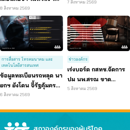
ออนไลน์ ต่ออายุสมาชิก
7 สิงหาคม 2569
ชัดเจน
8 สิงหาคม 2569
อัตโนมัติ
การสื่อสาร โทรคมนาคม และ
ข่าวองค์กร
เทคโนโลยีสารสนเทศ
เร่งบอร์ด กสทช.จัดการ
ข้อมูลทะเบียนรถหลุด นา
ปม นพ.สรณ ขาด
ยกฯ ยังโดน จี้รัฐคุ้มครอง
คุณสมบัติ ตามมติ
5 สิงหาคม 2569
ข้อมูลส่วนบุคคล
6 สิงหาคม 2569
กรรมการสรรหา