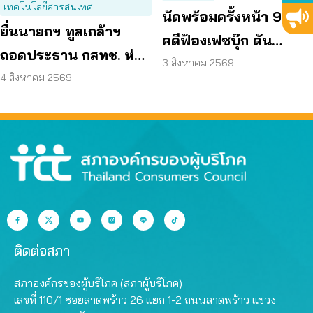
เทคโนโลยีสารสนเทศ
นัดพร้อมครั้งหน้า 9 พ.ย.
ยื่นนายกฯ ทูลเกล้าฯ
คดีฟ้องเฟซบุ๊ก ดัน
ถอดประธาน กสทช. ห่วง
แพลตฟอร์มร่วมรับผิด
3 สิงหาคม 2569
คุ้มครองผู้บริโภคสะดุด
4 สิงหาคม 2569
ติดต่อสภา
สภาองค์กรของผู้บริโภค (สภาผู้บริโภค)
เลขที่ 110/1 ซอยลาดพร้าว 26 แยก 1-2 ถนนลาดพร้าว แขวง