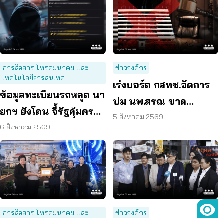
การสื่อสาร โทรคมนาคม และ
ข่าวองค์กร
เทคโนโลยีสารสนเทศ
เร่งบอร์ด กสทช.จัดการ
ข้อมูลทะเบียนรถหลุด นา
ปม นพ.สรณ ขาด
ยกฯ ยังโดน จี้รัฐคุ้มครอง
คุณสมบัติ ตามมติ
5 สิงหาคม 2569
ข้อมูลส่วนบุคคล
6 สิงหาคม 2569
กรรมการสรรหา
การสื่อสาร โทรคมนาคม และ
ข่าวองค์กร