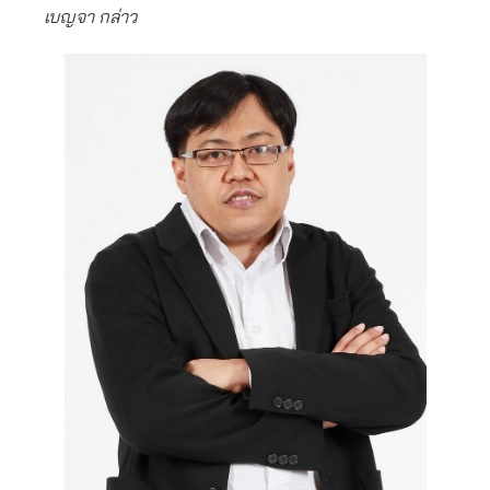
เบญจา กล่าว