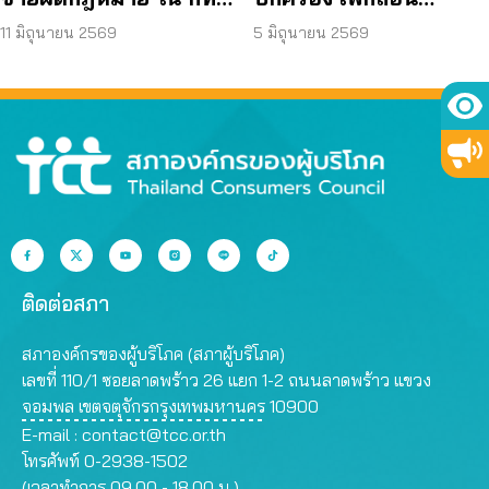
พบยังไม่แก้ไข ปล่อยผู้
ผังเมืองรวม กทม. ฉบับ
11 มิถุนายน 2569
5 มิถุนายน 2569
อาศัยเสี่ยงภัย
ใหม่ เหตุกระทบสิทธิ –
คุณภาพชีวิต
ติดต่อสภา
สภาองค์กรของผู้บริโภค (สภาผู้บริโภค)
เลขที่ 110/1 ซอยลาดพร้าว 26 แยก 1-2 ถนนลาดพร้าว แขวง
จอมพล เขตจตุจักรกรุงเทพมหานคร 10900
E-mail :
contact@tcc.or.th
โทรศัพท์ 0-2938-1502
(เวลาทำการ 09.00 - 18.00 น.)