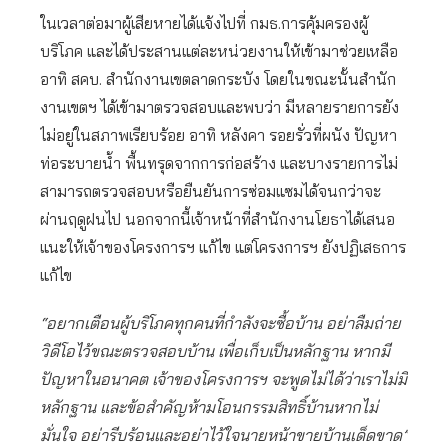
ในเวลาต่อมาผู้เสียหายได้แจ้งไปที่ กมธ.การคุ้มครองผู้
บริโภค และได้ประสานแต่ละหน่วยงานให้เข้ามาช่วยเหลือ
อาทิ สคบ. สำนักงานเขตลาดกระบัง โดยในขณะนั้นสำนัก
งานเขตฯ ได้เข้ามาตรวจสอบและพบว่า มีหลายรายการยัง
ไม่อยู่ในสภาพเรียบร้อย อาทิ หลังคา รอยรั่วที่ผนัง ปัญหา
ท่อระบายน้ำ พื้นทรุดจากการก่อสร้าง และบางรายการไม่
สามารถตรวจสอบหรือยืนยันการซ่อมแซมได้จนกว่าจะ
ผ่านฤดูฝนไป นอกจากนี้เจ้าหน้าที่สำนักงานโยธาได้เสนอ
แนะให้เจ้าของโครงการฯ แก้ไข แต่โครงการฯ ยังปฏิเสธการ
แก้ไข
“อยากเตือนผู้บริโภคทุกคนที่กำลังจะซื้อบ้าน อย่าลืมถ่าย
วิดีโอไว้ขณะตรวจสอบบ้าน เพื่อเก็บเป็นหลักฐาน หากมี
ปัญหาในอนาคต เจ้าของโครงการฯ จะพูดไม่ได้ว่าเราไม่มี
หลักฐาน และข้อสำคัญห้ามโอนกรรมสิทธิ์บ้านหากไม่
มั่นใจ อย่ารีบร้อนและอย่าไว้ใจนายหน้าขายบ้านเด็ดขาด”