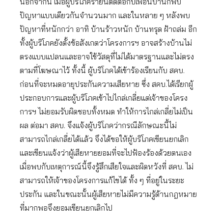
นอกจากนี้ เมื่อผู้บริโภครายนี้ติดต่อกับเพื่อนบ้านก็พบ
ปัญหาแบบเดียวกันจำนวนมาก และในหลาย ๆ หลังพบ
ปัญหาที่หนักกว่า อาทิ บ้านร้าวหนัก บ้านทรุด ฝ้าถล่ม อีก
ทั้งผู้บริโภคยังตั้งข้อสังเกตว่าโครงการฯ อาจสร้างบ้านไม่
ตรงแบบแปลนและอาจใช้วัสดุที่ไม่ได้มาตรฐานและไม่ตรง
ตามที่โฆษณาไว้ ทั้งนี้ ผู้บริโภคได้เข้าร้องเรียนกับ สคบ.
ก่อนที่จะหมดอายุประกันความเสียหาย ซึ่ง สคบ.ได้เรียกผู้
ประกอบการและผู้บริโภคเข้าไปไกล่เกลี่ยแต่เจ้าของโครง
การฯ ไม่ยอมรับผิดชอบทั้งหมด ทำให้การไกล่เกลี่ยไม่เป็น
ผล ต่อมา สคบ. จึงแจ้งผู้บริโภคว่ากรณีลักษณะนี้ไม่
สามารถไกล่เกลี่ยได้แล้ว จึงได้ขอให้ผู้บริโภคเขียนยกเลิก
และเขียนแจ้งว่าผู้เสียหายยอมที่จะไปฟ้องร้องด้วยตนเอง
เมื่อพบกับเหตุการณ์นี้จึงรู้สึกเสียใจและผิดหวังที่ สคบ. ไม่
สามารถให้เจ้าของโครงการแก้ไขได้ ทั้ง ๆ ที่อยู่ในระยะ
ประกัน และในขณะนั้นผู้เสียหายไม่มีความรู้ด้านกฎหมาย
ที่มากพอจึงยอมเขียนยกเลิกไป