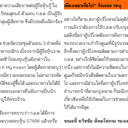
ยาความเสียหายต่อผู้ถือหุ้นกู้ ใน
เพียงพอหรือไม่” จิณณะ ระบุ
ี ปัทมสุคนธ์ ตัวแทน ก.ล.ต. เป็นผู้รับ
อย่างไรก็ตาม สภาผู้บริโภคจะไม่ยุติเรื
ุ่มผู้เสียหาย ซึ่งมีประเด็นเรียกร้อง
การแจ้งว่าต้องการให้ก.ล.ต.ปรับปรุง
แต่สิ่งที่สภาผู้บริโภคต้องการคือก
.ต.ช่วยจัดประชุมตัวแทน 3 ฝ่ายเพื่อ
ของหน่วยงานกำกับดูแลที่มีรูปธรร
คารกสิกร เนื่องจากมีผู้ถือหุ้นราย
อีกทั้งสภาผู้บริโภคจะติดตามการด
เข้าไปลงทุนหุ้นดังกล่าวใน
ก.ล.ต. อย่างใกล้ชิดโดยให้ระยะเว
 K My invest โดยผู้เสียหายระบุว่า
หนึ่ง แต่หากยังไม่มีความชัดเจนใน
รมีความหละหลวม ไม่สามารถคัด
ดูแลก็จะมีหนังสือติดตามในนามสภาผ
ติของผู้ซื้อได้ และธนาคารไม่ได้มี
ไป และหากมีส่วนใดที่สภาผู้บริโภคท
วจสอบเอกสารยืนยันการเป็นนัก
อำนาจหน้าที่ตามกฎหมาย ก็จะมีหนังส
ญ่ให้ครบถ้วน
เกี่ยวข้องเพื่อให้เกิดผลในการช่วยเหล
ให้ได้มากที่สุด
ยต้องการทราบว่า ก.ล.ต.ได้มีการ
อตรวจสอบหุ้น STARK แล้วหรือ
ขณะที่ ธวัชชัย พิทยโสภณ รองเ