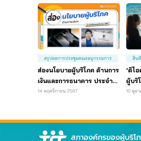
สรุปผลการประชุมคณะอนุกรรมการ
สินค
ส่องนโยบายผู้บริโภค ด้านการ
‘ดิไ
เงินและการธนาคาร ประจำ
ผู้บร
เดือน พ.ย. 67
โซ เ
14 พฤศจิกายน 2567
10 ตุล