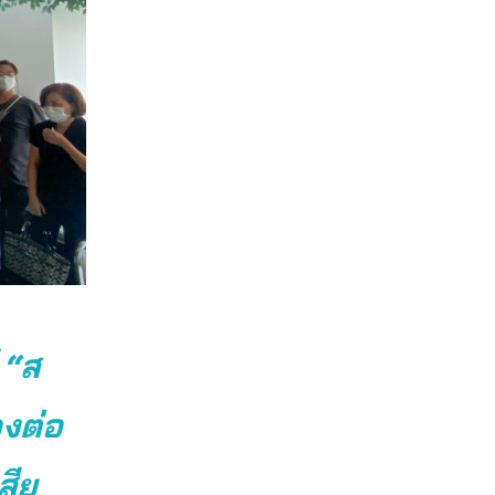
 “ส
องต่อ
สีย