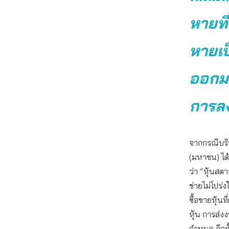
หายที
หายเป
ออกมา
การล
จากกรณีบริษ
(มหาชน) ได้อ
ว่า “หุ้นสต
ข่ายไม่โปร่
ซื้อขายหุ้นท
หุ้น การส่ง
กำหนด อีกท