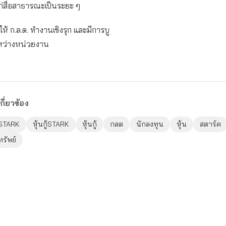
ก่สื่อสาธารณะเป็นระยะ ๆ
ให้ ก.ล.ต. ทำงานเชิงรุก และมีการบู
ว่างหน่วยงาน
กี่ยวข้อง
STARK
หุ้นกู้STARK
หุ้นกู้
กลต
นักลงทุน
หุ้น
สตาร์ค
รัพย์