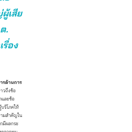
ู้เสีย
ต.
รื่อง
การด้านการ
่าวถึงข้อ
าและข้อ
้บริโภคให้
ความสำคัญใน
ากมีผลกระ
องตลาดทุน