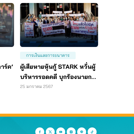
การเงินและการธนาคาร
ตาร์ค’
ผู้เสียหายหุ้นกู้ STARK หวั่นผู้
บริหารรอดคดี บุกร้องนายกฯ
ตรวจสอบ
25 มกราคม 2567