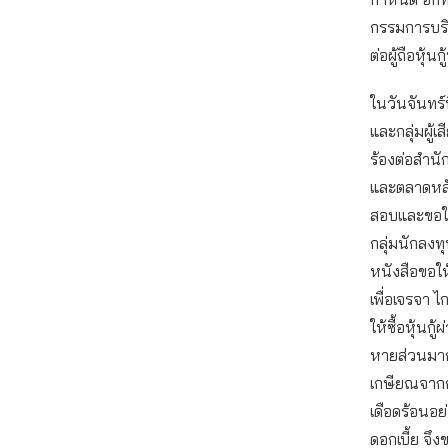
กรรมการบริ
ต่อผู้ถือหุ้นกู
ในวันจันทร์
และกลุ่มผู้เ
ร้องต่อสำน
และตลาดหลัก
สอบและขอให้
กลุ่มนักลงทุ
หนังสือขอให
เพื่อเจรจา ไ
ให้ซื้อหุ้นกู
หายส่วนมากเป
เกษียณจากกา
เดือดร้อนอย่
ดอกเบี้ย จึง