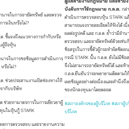
ดูแลสายงานกฎหมาย และสายง
บังคับการใช้กฎหมาย ก.ล.ต.
กล่า
มีอำนาจในการอายัดทรัพย์ และตรวจ
ดำเนินการตรวจสอบหุ้น STARK แล้ว
การเงินหรือไม่?
สามารถแจงรายละเอียดให้ฟังได้ เนื
ผลต่อรูปคดี และ ก.ล.ต. ย้ำว่ามีอำ
ล.ต. ชี้แจงถึงแนวทางการกำกับหรือ
ตรวจสอบ และอายัดทรัพย์ด้วยเช่นกั
ผู้ถือหุ้น
ข้อสรุปในการชี้ตัวผู้กระทำผิดชัดเจ
กรณี STARK นั้น ก.ล.ต. ยังไม่มีข้อส
ีอำนาจในการขอข้อมูลการดำเนินการ
จึงไม่สามารถอายัดทรัพย์ได้ และท้าย
หรือไม่?
ก.ล.ต.ยืนยันว่าจะพยายามติดตามให้
ล.ต. ช่วยประสานงานเปิดช่องทางให้
เผยข้อมูลอย่างต่อเนื่องและคำนึงถ
เจรจากับบริษัท
ของนักลงทุนมาโดยตลอด
ล.ต ช่วยหามาตรการในการเยียวยาผู้
#สภาองค์กรของผู้บริโภค
#สภาผู้บ
งทุนในหุ้นกู้ STARK
บริโภค
ิดเผยการตรวจสอบ และรายงานความ