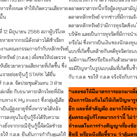
หารทั้งหมด ทำให้เกิดความเสียหาย
ตลาดตราสารหนี้หรือผู้ลงทุนสามั
้นั้น
ตลาดหลักทรัพย์ จากข่าวที่มีการแจ้
ตลาดหลักทรัพย์ว่ามีการทุจริตเชิง
ที่ 12 มิถุนายน 2566 สภาผู้บริโภค
บริษัท และเป็นการทุจริตที่มีการนำ
สียหายจากกรณีดังกล่าวได้เข้าเรียก
หรือไม่ ซึ่งหากเป็นเงินของนักลงทุน
ักงานคณะกรรมการกำกับหลักทรัพย์
แบบที่เกิดขึ้นคล้ายกับคดีทุจริตก่อน
ทรัพย์ (ก.ล.ต.) เพื่อขอให้เร่งตรวจ
ไม่มีการแก้ไขหรือป้องกันด้วยมาตรการ
เยียวยาความเสียหายที่เกิดขึ้น ซึ่ง
จะมีปัญหาในรูปแบบเดิมที่เกิดขึ้นซ้ำ
นรายย่อยหุ้นกู้ STARK ได้ยื่น
กับ ก.ล.ต. ขอให้ ก.ล.ต จริงจังกับก
้ ก.ล.ต. จัดประชุมตัวแทน 3 ฝ่าย
กล่เกลี่ย กับธนาคารกสิกรไทยที่เปิด
“และขอให้มีมาตรการออกมาเพิ่มเ
้ผ่านทาง K My invest ซึ่งกลุ่มผู้เสีย
เป็นการป้องกันไม่ให้เกิดปัญหารูป
็นผู้สูงอายุที่พึ่งพารายได้หลัง
อีก และที่สำคัญคือ อยากให้พิ
รลงทุนในหุ้นกู้จึงได้รับความ
คุ้มครองผู้บริโภคมากกว่านี้ ไม่ว
างยิ่งจากกรณีหุ้นกู้นี้ผิดนัดชำระ
กำหนดในการร่างสัญญาเรื่องข้
ขอให้ ก.ล.ต. ยืนยันการกำกับดูแลให้
สิทธิ หรือหนังสือชี้ชวน ว่าคุ้มคร