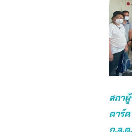
สภาผู้
ตาร์ค”
ก.ล.ต