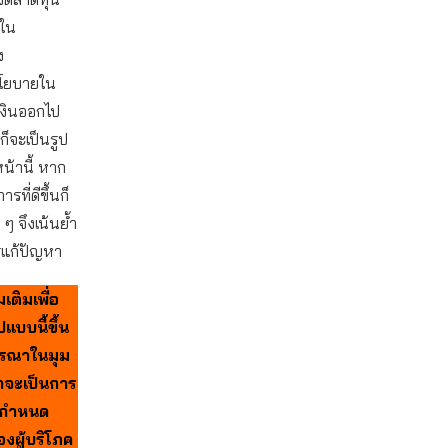
ญใน
ง
นโยบายใน
เงินออกไป
ก็จะเป็นรูป
หน้านี้ หาก
ที่ดีขึ้นก็
 ๆ จึงเน้นย้ำ
ารแก้ปัญหา
ติมเพื่อ
แบบนี้ขึ้น
จารณาในมุม
่าจะเป็นการ
อกำหนด
องผู้บริโภค