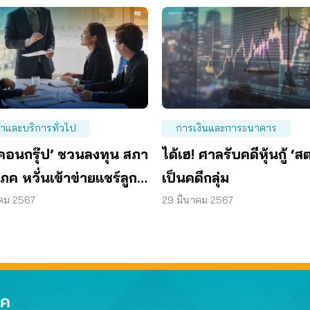
้าและบริการทั่วไป
การเงินและการธนาคาร
อคอนกรุ๊ป’ ชวนลงทุน สภา
ได้เฮ! ศาลรับคดีหุ้นกู้ ‘ส
ิโภค หวั่นเข้าข่ายแชร์ลูก
เป็นคดีกลุ่ม
สนอ สคบ. เร่งสอบ
าคม 2567
29 มีนาคม 2567