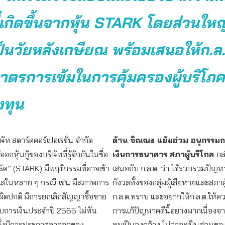
่เกิดขึ้นจากหุ้น STARK
โดยส่วนใหญ่ผ
็นวัยหลังเกษียณ
พร้อมเสนอให้ก.ล.
ตรการเข้มในการคุ้มครองผู้บริโภคเ
งทุน
ัท สตาร์คคอร์เปอเรชั่น จำกัด
ด้าน จิณณะ แย้มอ่วม อนุกรรม
อกหุ้นกู้ของบริษัทที่รู้จักกันในชื่อ
เงินการธนาคาร สภาผู้บริโภค
กล
าร์ค” (STARK) มีพฤติกรรมที่อาจเข้า
เสนอกับ ก.ล.ต. ว่า ได้รวบรวมปัญห
งใสในหลาย ๆ กรณี เช่น มีสภาพการ
กังวลทั้งของกลุ่มผู้เสียหายและสภาผู
ี่ผิดปกติ มีการยกเลิกสัญญาซื้อขาย
ก.ล.ต.ทราบ และอยากให้ก.ล.ต.ให้
งบการเงินประจำปี 2565 ไม่ทัน
การแก้ปัญหาคดีนี้อย่างมากเนื่องจ
ั้งมีการประกาศลาออกของ
ทบเป็นวงกว้าง ไม่ว่าจะเป็นส่วนข