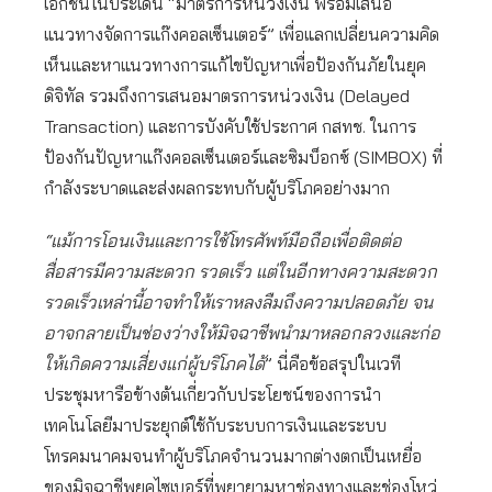
เอกชนในประเด็น “มาตรการหน่วงเงิน พร้อมเสนอ
แนวทางจัดการแก๊งคอลเซ็นเตอร์” เพื่อแลกเปลี่ยนความคิด
เห็นและหาแนวทางการแก้ไขปัญหาเพื่อป้องกันภัยในยุค
ดิจิทัล รวมถึงการเสนอมาตรการหน่วงเงิน (Delayed
Transaction) และการบังคับใช้ประกาศ กสทช. ในการ
ป้องกันปัญหาแก๊งคอลเซ็นเตอร์และซิมบ็อกซ์ (SIMBOX) ที่
กำลังระบาดและส่งผลกระทบกับผู้บริโภคอย่างมาก
“แม้การโอนเงินและการใช้โทรศัพท์มือถือเพื่อติดต่อ
สื่อสารมีความสะดวก รวดเร็ว แต่ในอีกทางความสะดวก
รวดเร็วเหล่านี้อาจทำให้เราหลงลืมถึงความปลอดภัย จน
อาจกลายเป็นช่องว่างให้มิจฉาชีพนำมาหลอกลวงและก่อ
ให้เกิดความเสี่ยงแก่ผู้บริโภคได้
” นี่คือข้อสรุปในเวที
ประชุมหารือข้างต้นเกี่ยวกับประโยชน์ของการนำ
เทคโนโลยีมาประยุกต์ใช้กับระบบการเงินและระบบ
โทรคมนาคมจนทำผู้บริโภคจำนวนมากต่างตกเป็นเหยื่อ
ของมิจฉาชีพยุคไซเบอร์ที่พยายามหาช่องทางและช่องโหว่