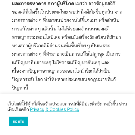
และการธนาคาร สภาผู้บริโภค
เผยว่า จากข้อมูลสถิติ
ของคดีที่เกิดขึ้นในประเทศไทย พบว่ามีคดีเกิดขึ้นทุกวัน จาก
มาตรการต่าง ๆ ที่หลายหน่วยงานได้ชี้แจงมา หรือดำเนิน
การแก้ไขต่าง ๆ แล้วนั้น ไม่ได้ช่วยลดจำนวนของคดี
อาชญากรรมออนไลน์เลย หรือแม้แต่เรื่องร้องเรียนที่เข้ามา
ทางสภาผู้บริโภคก็มีจำนวนเพิ่มขึ้นเรื่อย ๆ เป็นเพราะ
มาตรการต่าง ๆ ที่ทำมาอาจเป็นการแก้ไขไม่ถูกจุด เป็นการ
แก้ปัญหาที่ปลายเหตุ ไม่ใช่การแก้ปัญหาต้นเหตุ และ
เนื่องจากปัญหาอาชญากรรมออนไลน์ เรียกได้ว่าเป็น
ปัญหาระดับโลก ทำให้หลายประเทศเสนอกฎหมายที่แก้
ปัญหานี้
ตัวอย่าง 2 ประเทศ ที่กฎหมายค่อนข้างมีประสิทธิภาพ
เว็บไซต์นี้ใช้คุ้กกี้เพื่อสร้างประสบการณ์ที่ดีมีประสิทธิภาพยิ่งขึ้น อ่าน
เว็บไซต์นี้ใช้คุกกี้เพื่อมอบประสบการณ์การใช้งานที่ดีให้แก่ท่าน คุณ
เพิ่มเติมคลิก
Privacy & Cookies Policy
ประเทศแรก คือ สิงคโปร์ มีการแก้ปัญหาที่ต้นเหตุของ
สามารถเลือกตั้งค่าความเป็นส่วนตัวได้
ประเทศนี้ จะเน้นที่ผู้ให้บริการโทรคมนาคมและสถาบันการ
ยอมรับ
ยอมรับทั้งหมด
ตั้งค่า
ปฏิเสธ
เงิน ที่ต้องเป็นผู้รับผิดชอบและพิสูจน์ แต่ที่ไทยผู้บริโภคที่เป็น