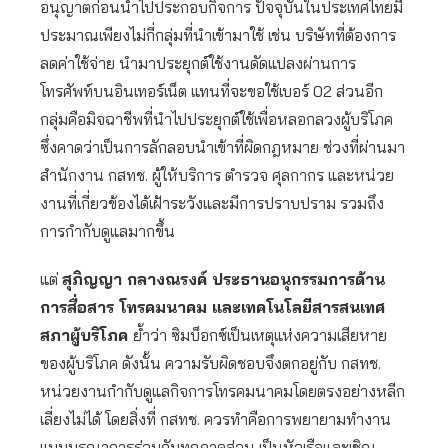
อนุญาตก่อนนำไปประกอบกิจการ ปัจจุบันในประเทศไทยมี
ประมาณเพียงไม่กี่กลุ่มที่นำเข้ามาใช้ เช่น บริษัทที่ต้องการ
ลดค่าใช้จ่าย นำมาประยุกต์ใช้งานดัดแปลงผ่านการ
โทรศัพท์บนอินเทอร์เน็ต แทนที่จะขอใช้เบอร์ 02 ส่วนอีก
กลุ่มคือมิจฉาชีพที่นำไปประยุกต์ใช้เพื่อหลอกลวงผู้บริโภค
ซึ่งคาดว่าเป็นการลักลอบนำเข้าที่ผิดกฎหมาย ช่วงที่ผ่านมา
สำนักงาน กสทช. ผู้ให้บริการ ตำรวจ ศุลกากร และหน่วย
งานที่เกี่ยวข้องได้เฝ้าระวังและมีการปราบปราม รวมถึง
การกำกับดูแลมากขึ้น
แต่
สุภิญญา กลางณรงค์ ประธานอนุกรรมการด้าน
การสื่อสาร โทรคมนาคม และเทคโนโลยีสารสนเทศ
สภาผู้บริโภค
ย้ำว่า ซิมบ็อกซ์เป็นเหตุแห่งความเสียหาย
ของผู้บริโภค ดังนั้น ความรับผิดชอบจึงตกอยู่กับ กสทช.
หน่วยงานกำกับดูแลกิจการโทรคมนาคมโดยตรงอย่างหลีก
เลี่ยงไม่ได้ โดยสิ่งที่ กสทช. ควรทำคือการพยายามทำงาน
แบบบูรณาการร่วมกับทุกภาคส่วน เป็นหัวเรือและเชิญ