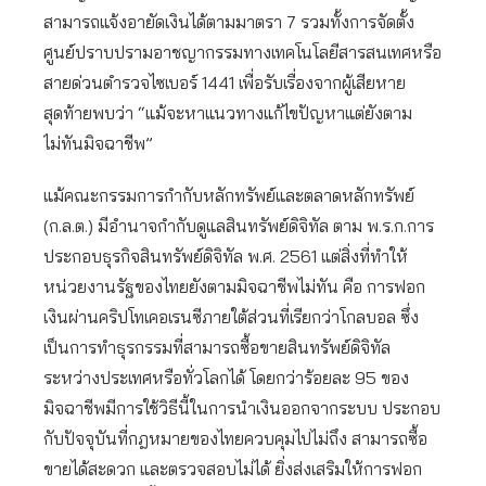
สามารถแจ้งอายัดเงินได้ตามมาตรา 7 รวมทั้งการจัดตั้ง
ศูนย์ปราบปรามอาชญากรรมทางเทคโนโลยีสารสนเทศหรือ
สายด่วนตำรวจไซเบอร์ 1441 เพื่อรับเรื่องจากผู้เสียหาย
สุดท้ายพบว่า “แม้จะหาแนวทางแก้ไขปัญหาแต่ยังตาม
ไม่ทันมิจฉาชีพ”
แม้คณะกรรมการกำกับหลักทรัพย์และตลาดหลักทรัพย์
(ก.ล.ต.) มีอำนาจกำกับดูแลสินทรัพย์ดิจิทัล ตาม พ.ร.ก.การ
ประกอบธุรกิจสินทรัพย์ดิจิทัล พ.ศ. 2561 แต่สิ่งที่ทำให้
หน่วยงานรัฐของไทยยังตามมิจฉาชีพไม่ทัน คือ การฟอก
เงินผ่านคริปโทเคอเรนซีภายใต้ส่วนที่เรียกว่าโกลบอล ซึ่ง
เป็นการทำธุรกรรมที่สามารถซื้อขายสินทรัพย์ดิจิทัล
ระหว่างประเทศหรือทั่วโลกได้ โดยกว่าร้อยละ 95 ของ
มิจฉาชีพมีการใช้วิธีนี้ในการนำเงินออกจากระบบ ประกอบ
กับปัจจุบันที่กฎหมายของไทยควบคุมไปไม่ถึง สามารถซื้อ
ขายได้สะดวก และตรวจสอบไม่ได้ ยิ่งส่งเสริมให้การฟอก