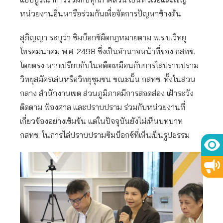
หน่วยงานอื่นหารือร่วมกันเพื่อจัดการปัญหาข้างต้น
สุภิญญา ระบุว่า ซิมบ็อกซ์ผิดกฎหมายตาม พ.ร.บ.วิทยุ
โทรคมนาคม พ.ศ. 2498 ซึ่งเป็นอำนาจหน้าที่ของ กสทช.
โดยตรง หากเปรียบกับในอดีตเหมือนกับการไล่ปราบปราม
วิทยุสมัครเล่นหรือวิทยุชุมชน ขณะนั้น กสทช. ทั้งในส่วน
กลาง สำนักงานเขต ส่วนภูมิภาคมีการสอดส่อง เฝ้าระวัง
ติดตาม ฟ้องศาล และปราบปราม ร่วมกับหน่วยงานที่
เกี่ยวข้องอย่างเข้มข้น แต่ในปัจจุบันยังไม่เห็นบทบาท
กสทช. ในการไล่ปราบปรามซิมบ็อกซ์ที่เห็นเป็นรูปธรรม