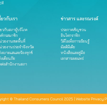
ี่ยวกับเรา
ข่าวสาร และรณรงค์
ี่ยวกับสภาผู้บริโภค
ประกาศเชิญชวน
งค์กรสมาชิก
อินโฟกราฟิก
่วยงานเขตพื้นที่
วิดีโอเพื่อการเรียนรู้
น่วยงานประจำจังหวัด
มัลติมีเดีย
้งเบาะแสและร้องทุกข์
หนังสือและคู่มือ
้งเตือนภัย
เอกสารเผยแพร่
ิดต่อสำนักงานสภา
right © Thailand Consumers Council 2025 |
Website Privacy P