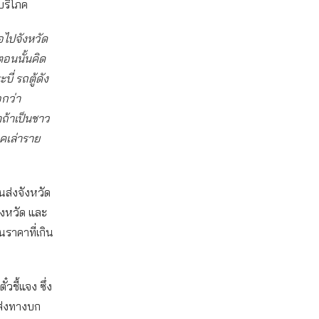
บริโภค
อไปจังหวัด
ตอนนั้นคิด
ี่ รถตู้ดัง
อกว่า
ถ้าเป็นชาว
ภคเล่าราย
นส่งจังหวัด
งหวัด และ
ราคาที่เกิน
ชี้แจง ซึ่ง
ส่งทางบก