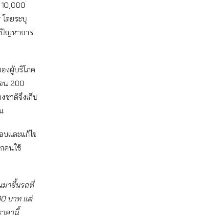
ง 10,000
 โดยระบุ
แก้ปัญหาการ
องผู้บริโภค
ดเจน 200
งชาติจึงเก็บ
้น
สอบและแก้ไข
ุกคนใช้
าขึ้นรถที่
00 บาท แต่
าคานี้