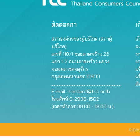
ติดต่อสภา
เก
สภาองค์กรของผู้บริโภค (สภาผู้
เก
บริโภค)
อ
เลขที่ 110/1 ซอยลาดพร้าว 26
หน
แยก 1-2 ถนนลาดพร้าว แขวง
ห
จอมพล เขตจตุจักร
แจ
กรุงเทพมหานคร 10900
แจ
ต
E-mail :
contact@tcc.or.th
โทรศัพท์ 0-2938-1502
(เวลาทำการ 09.00 - 18.00 น.)
Copy