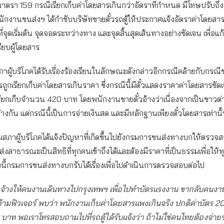
าตรา 159 กรณีเรียกเก็บค่าโดยสารเกินกว่าอัตราที่กำหนด มีโทษปรับถึ
กงานขนส่งฯ ได้กำชับบริษัทขายตั๋วรถตู้ให้ประกาศแจ้งอัตราค่าโดยสาร
่จุดเริ่มต้น จุดจอดระหว่างทาง และจุดสิ้นสุดเส้นทางอย่างชัดเจน เพื่อ
รียบผู้โดยสาร
าผู้บริโภคได้รับเรื่องร้องเรียนในลักษณะดังกล่าวอีกกรณีคล้ายกับกรณีข
ารถูกเรียกเก็บค่าโดยสารเกินราคา ซึ่งกรณีนี้มีตั๋วแสดงราคาค่าโดยสารชั
รียกเก็บจำนวน 420 บาท โดยพนักงานขายตั๋วอ้างว่าเนื่องจากเป็นชาวต่า
่างกัน แต่กรณีนี้เป็นการจ่ายเงินสด และมีหลักฐานเพียงตั๋วโดยสารเท่านั
มสภาผู้บริโภคได้แจ้งปัญหาที่เกิดขึ้นไปยังกรมการขนส่งทางบกให้ตรวจ
่งสาธารณะเป็นสิทธิที่ทุกคนเข้าถึงได้และต้องมีราคาที่เป็นธรรมเพื่อให้ท
ั้งนี้กรมการขนส่งทางบกรับได้เรื่องเพื่อไปดำเนินการตรวจสอบต่อไป
ยจ้างให้คนงานเดินทางไปกรุงเทพฯ เพื่อไปทำบัตรแรงงาน ขากลับคนงานม
ข้ามฟิวเจอร์ พบว่า พนักงานเก็บค่าโดยสารแพงเกินจริง ปกติค่าบัตร 2
 บาท พอเราโทรสอบถามไปที่รถตู้ได้รับแจ้งว่า ถ้าไม่ใช่คนไทยต้องจ่ายร