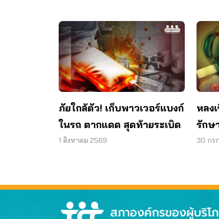
ภัยใกล้ตัว! เก็บพาวเวอร์แบงก์
หลงเ
ในรถ ตากแดด สุดท้ายระเบิด
รักษา
วงตา 
1 สิงหาคม 2569
30 กร