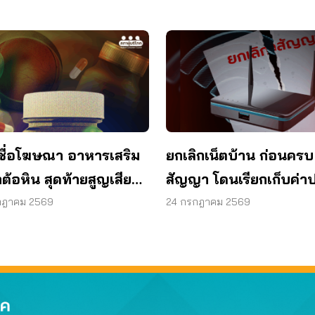
ชื่อโฆษณา อาหารเสริม
ยกเลิกเน็ตบ้าน ก่อนครบ
ต้อหิน สุดท้ายสูญเสียด
สัญญา โดนเรียกเก็บค่าป
1 ข้าง
ผู้บริโภคไม่ต้องจ่าย
กฎาคม 2569
24 กรกฎาคม 2569