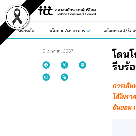
Skip
to
content
หน้าหลัก
นโยบาย/มาตรการ
แจ้งเบาะแส/ร้องท
โดนโ
5 เมษายน 2567
รีบร้
การเดินท
ได้ในราค
ยินยอม เ