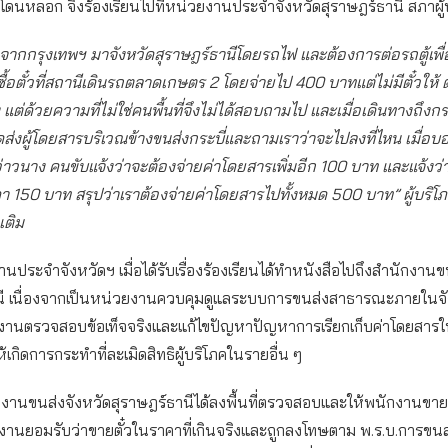
โดนหลอก จึงร้องเรียนไปที่หน่วยงานประจำจังหวัดสุราษฎร์ธานี สภาผู้
จากกรุงเทพฯ มาจังหวัดสุราษฎร์ธานีโดยรถไฟ และต้องการต่อรถตู้เพื่
ด้ซื้อตั๋วที่สถานีเดินรถตลาดเกษตร 2 โดยจ่ายไป 400 บาทแต่ไม่มีตั๋วให้ 
แต่ด้วยความที่ไม่ใช่คนพื้นที่จึงไม่ได้สอบถามไป และเมื่อเดินทางถึงกระบ
ส่งผู้โดยสารบริเวณข้างขนส่งกระบี่และถามเราว่าจะไปลงที่ไหน เมื่อบ
าวนาง คนขับแจ้งว่าจะต้องจ่ายค่าโดยสารเพิ่มอีก 100 บาท และแจ้งว่า
า 150 บาท สรุปว่าเราต้องจ่ายค่าโดยสารไปทั้งหมด 500 บาท” ผู้บริโ
เติม
นประจำจังหวัดฯ เมื่อได้รับเรื่องร้องเรียนได้ทำหนังสือไปถึงสำนักงานข
นี เนื่องจากเป็นหน่วยงานควบคุมดูแลระบบการขนส่งสาธารณะภายในจั
งานตรวจสอบข้อเท็จจริงและแก้ไขปัญหาปัญหาการเรียกเก็บค่าโดยสารใน
่ให้เกิดการกระทำที่ละเมิดสิทธิผู้บริโภคในรายอื่น ๆ
งานขนส่งจังหวัดสุราษฎร์ธานีได้ลงพื้นที่ตรวจสอบและให้พนักงานขายตั๋ว
กงานยอมรับว่าขายตั๋วในราคาที่เกินจริงและถูกลงโทษตาม พ.ร.บ.การขน