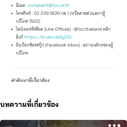
อีเมล :
complaint@tcc.or.th
โทรศัพท์ : 02 239 1839 กด 1 (หรือสายด่วนสภาผู้
บริโภค 1502)
ไลน์ออฟฟิเชียล (Line Official) : @tccthailand คลิก
ลิงก์
https://lin.ee/uhDyO1U
อินบ็อกซ์เฟซบุ๊ก (Facebook Inbox) ​: สภาองค์กรของผู้
บริโภค
คำค้นหาที่เกี่ยวข้อง
บทความที่เกี่ยวข้อง