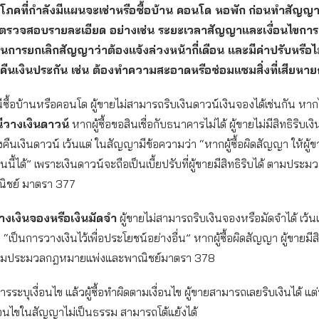
ริโภคที่กำลังมีแผนจะเช่าหรือซื้อบ้าน คอนโด หอพัก
ก่อนทำสัญญาเช
ตรวจสอบรายละเอียด อย่างเช่น ระยะเวลาสัญญาและเงื่อนไขกา
การยกเลิกสัญญาว่าต้องแจ้งล่วงหน้ากี่เดือน และมีค่าปรับหรือไ
รคืนเงินประกัน เช่น ต้องทำความสะอาดหรือซ่อมแซมสิ่งที่เสียหาย
รณีซื้อบ้านหรือคอนโด ผู้ขายไม่สามารถริบเงินดาวน์เงินจองได้เช่นกัน หาก
ีวางเงินดาวน์
หากผู้ซื้อขอสินเชื่อกับธนาคารไม่ได้ ผู้ขายไม่มีสิทธิริบเ
องคืนเงินดาวน์ เว้นแต่ ในสัญญามีข้อความว่า “หากผู้ซื้อผิดสัญญา ให้ผู้ขา
นนี้ได้” เพราะเงินดาวน์จะถือเป็นเบี้ยปรับที่ผู้ขายมีสิทธิริบได้ ตามป
ิชย์ มาตรา 377
งเงินจองหรือเงินมัดจำ
ผู้ขายไม่สามารถริบเงินจองหรือมัดจำได้ เว้
“เป็นการวางเงินไว้เพื่อประโยชน์อย่างอื่น” หากผู้ซื้อผิดสัญญา ผู้ขายมีสิ
้ ตามประมวลกฎหมายแพ่งและพาณิชย์มาตรา 378
การระบุเงื่อนไข แล้วผู้ซื้อทำผิดตามเงื่อนไข ผู้ขายสามารถเลยริบเงินได้ แต่ทั
เงื่อนไขในสัญญาไม่เป็นธรรม สามารถโต้แย้งได้