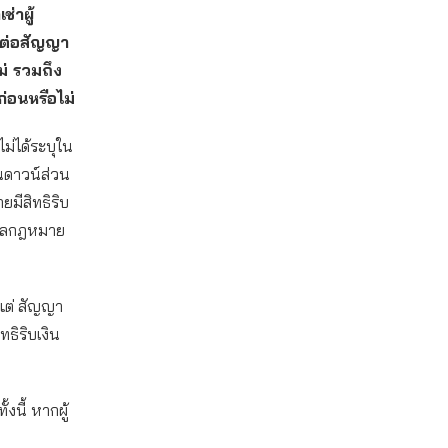
่าผู้
รต่อสัญญา
ม่ รวมถึง
ก่อนหรือไม่
ไม่ได้ระบุใน
งินดาวน์ส่วน
ยมีสิทธิริบ
ระมวลกฎหมาย
นแต่ สัญญา
ทธิริบเงิน
้งนี้ หากผู้