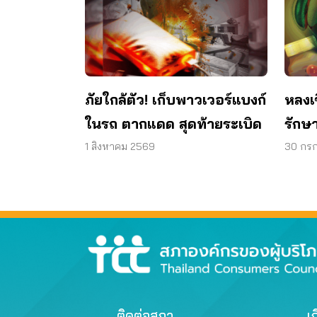
ภัยใกล้ตัว! เก็บพาวเวอร์แบงก์
หลงเ
ในรถ ตากแดด สุดท้ายระเบิด
รักษา
วงตา 
1 สิงหาคม 2569
30 กร
ติดต่อสภา
เก