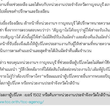
ยงานที่จะช่วยเหลือ และได้พบกับหน่วยงานประจำจังหวัดกาญจนบุรี สภา
อไปเพื่อขอคำปรึกษาและร้องเรียน
ับเรื่องร้องเรียน เจ้าหน้าที่หน่วยงานฯ กาญจนบุรี ได้ปรึกษาทนายความ
่า ซึ่งจากการตรวจสอบพบว่าว่า
“สัญญาไม่ได้ระบุว่าผู้ให้เช่าจะริบเงิ
่ครบสัญญาได้ ดังนั้นผู้ให้เช่าไม่มีสิทธิริบเงินมัดจำ และต้องคืนเงินมัดจำให
หน้าที่รับเรื่องจึงแจ้งให้ผู้บริโภคประสานงานกับผู้ให้เช่าตามที่ทนายความแจ
ำเนินการตามคำแนะนำและสุดท้ายได้เงินมัดจำคืนเต็มจำนวน
กล่าว ขอบคุณหน่วยงานฯ กาญจนบุรี ที่ช่วยเหลือผู้บริโภคโดยไม่คิดค่าใช้จ่
ห้คำแนะนำ
“รู้สึกโชคดีมากที่ได้ตัดสินใจติดต่อหน่วยงานไป เดิมทีผู้บริ
าะไม่รู้ว่าต้องปรึกษาใคร”
พร้อมแนะนำผู้บริโภครายอื่นหากพบเจอปัญห
้ที่สภาผู้บริโภค หรือหน่วยงานประจำจังหวัดใกล้บ้าน
่อสภาผู้บริโภค : เบอร์ 1502 หรือค้นหาหน่วยงานประจำจังหวัดใกล้บ้านได
w.tcc.or.th/tcc-agency/