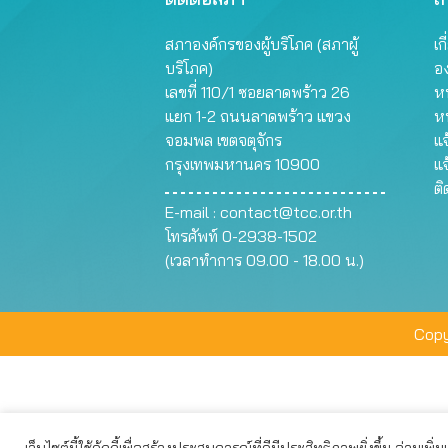
สภาองค์กรของผู้บริโภค (สภาผู้
เก
บริโภค)
อ
เลขที่ 110/1 ซอยลาดพร้าว 26
หน
แยก 1-2 ถนนลาดพร้าว แขวง
ห
จอมพล เขตจตุจักร
แจ
กรุงเทพมหานคร 10900
แจ
ต
E-mail :
contact@tcc.or.th
โทรศัพท์ 0-2938-1502
(เวลาทำการ 09.00 - 18.00 น.)
Copy
เว็บไซต์นี้ใช้คุ้กกี้เพื่อสร้างประสบการณ์ที่ดีมีประสิทธิภาพยิ่งขึ้น อ่านเพิ่