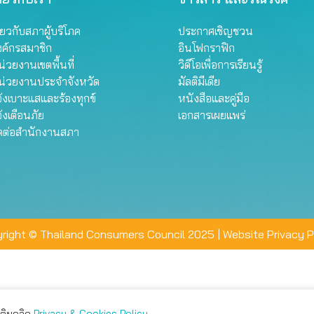
ี่ยวกับสภาผู้บริโภค
ประกาศเชิญชวน
งค์กรสมาชิก
อินโฟกราฟิก
่วยงานเขตพื้นที่
วิดีโอเพื่อการเรียนรู้
น่วยงานประจำจังหวัด
มัลติมีเดีย
้งเบาะแสและร้องทุกข์
หนังสือและคู่มือ
้งเตือนภัย
เอกสารเผยแพร่
ิดต่อสำนักงานสภา
right © Thailand Consumers Council 2025 |
Website Privacy P
มเติมคลิก
Privacy & Cookies Policy