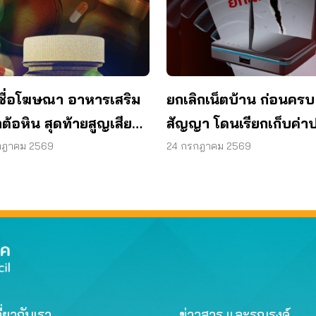
ชื่อโฆษณา อาหารเสริม
ยกเลิกเน็ตบ้าน ก่อนครบ
ต้อหิน สุดท้ายสูญเสียด
สัญญา โดนเรียกเก็บค่าป
1 ข้าง
ผู้บริโภคไม่ต้องจ่าย
กฎาคม 2569
24 กรกฎาคม 2569
ี่ยวกับเรา
ข่าวสาร และรณรงค์