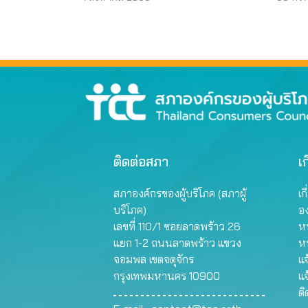
ติดต่อสภา
เก
สภาองค์กรของผู้บริโภค (สภาผู้
เก
บริโภค)
อ
เลขที่ 110/1 ซอยลาดพร้าว 26
หน
แยก 1-2 ถนนลาดพร้าว แขวง
ห
จอมพล เขตจตุจักร
แจ
กรุงเทพมหานคร 10900
แจ
ต