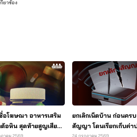
กี่ยวข้อง
ชื่อโฆษณา อาหารเสริม
ยกเลิกเน็ตบ้าน ก่อนครบ
ต้อหิน สุดท้ายสูญเสียด
สัญญา โดนเรียกเก็บค่าป
1 ข้าง
ผู้บริโภคไม่ต้องจ่าย
กฎาคม 2569
24 กรกฎาคม 2569