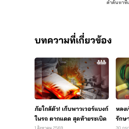
คำค้นหาที่เ
บทความที่เกี่ยวข้อง
ภัยใกล้ตัว! เก็บพาวเวอร์แบงก์
หลงเ
ในรถ ตากแดด สุดท้ายระเบิด
รักษา
วงตา 
1 สิงหาคม 2569
30 กร