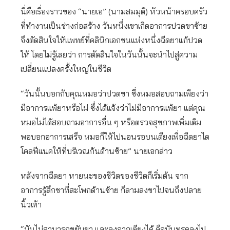
นี่คือเรื่องราวของ “นายเอ” (นามสมมุติ) หัวหน้าครอบครัว
ที่ทำงานเป็นช่างก่อสร้าง วันหนึ่งเขาเกิดอาการปวดขาซ้าย
จึงตัดสินใจให้แพทย์ที่คลินิกเอกชนแห่งหนึ่งฉีดยาแก้ปวด
ให้ โดยไม่รู้เลยว่า การตัดสินใจในวันนั้นจะนำไปสู่ความ
เปลี่ยนแปลงครั้งใหญ่ในชีวิต
“วันนั้นบอกกับคุณหมอว่าปวดขา ซึ่งหมอสอบถามเพียงว่า
มีอาการแพ้ยาหรือไม่ ซึ่งได้แจ้งว่าไม่มีอาการแพ้ยา แต่คุณ
หมอไม่ได้สอบถามอาการอื่น ๆ หรือตรวจสุขภาพเพิ่มเติม
พอบอกอาการเสร็จ หมอก็ให้ไปนอนรอบนเตียงเพื่อฉีดยาได
โคลฟีแนคให้ที่บริเวณก้นด้านซ้าย” นายเอกล่าว
หลังจากฉีดยา หายนะของชีวิตของชีวิตก็เริ่มต้น จาก
อาการรู้สึกชาที่สะโพกด้านซ้าย ก็ลามลงขาไปจนถึงปลาย
นิ้วเท้า
“มันไม่สามารถขยับขา และลงจากเตียงได้ คือมันทรุดลงไป