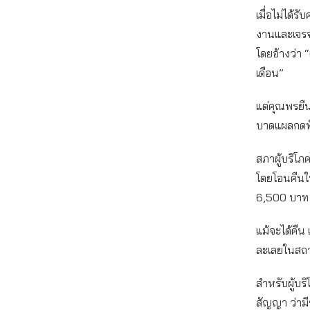
เมื่อไม่ได้ร
งานและเจรจา
โดยอ้างว่า “
เดือน”
แต่คุณพรยืน
บาดแผลกดทับ
สภาผู้บริโภ
โดยโอนคืนให
6,500 บาท
แม้จะได้คืน 
ละเลยในสถานท
สำหรับผู้บ
สัญญา ว่ามี