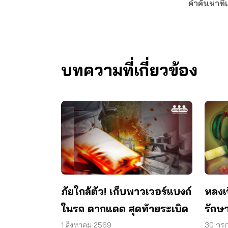
คำค้นหาที่เ
บทความที่เกี่ยวข้อง
ภัยใกล้ตัว! เก็บพาวเวอร์แบงก์
หลงเ
ในรถ ตากแดด สุดท้ายระเบิด
รักษา
วงตา 
1 สิงหาคม 2569
30 กร