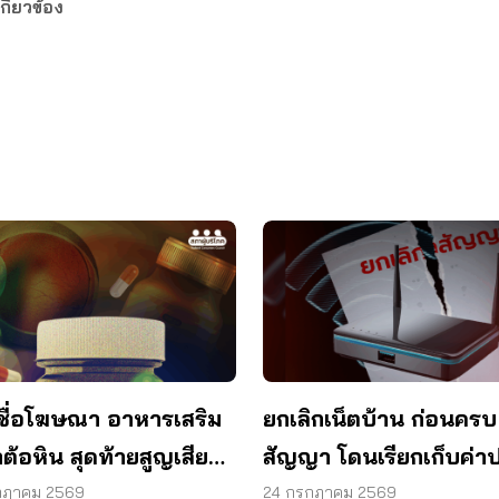
กี่ยวข้อง
ชื่อโฆษณา อาหารเสริม
ยกเลิกเน็ตบ้าน ก่อนครบ
ต้อหิน สุดท้ายสูญเสียด
สัญญา โดนเรียกเก็บค่าป
1 ข้าง
ผู้บริโภคไม่ต้องจ่าย
กฎาคม 2569
24 กรกฎาคม 2569