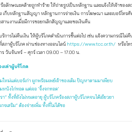
ือลักษณะคล้ายถูกทำร้าย ให้ถ่ายรูปเป็นหลักฐาน และแจ้งให้เจ้าของส
ง เก็บหลักฐานสัญญา หลักฐานการจ่ายเงิน การโฆษณา และเบอร์โทรศัพท
ประสานงานเมื่อมีการขอยกเลิกสัญญาและขอเงินคืน
ริการไม่คืนเงิน ให้ผู้บริโภคดำเนินการขั้นต่อไป เช่น แจ้งความกรณีไม่คื
ที่สภาผู้บริโภค ผ่านช่องทางออนไลน์
https://www.tcc.or.th/
หรือโทร
ร วันจันทร์ – ศุกร์ เวลา 09.00 – 17.00 น.
องเล่าผู้บริโภค
อซิมใหม่แต่เบอร์เก่า ผูกพร้อมเพย์เจ้าของเดิม ปัญหาตามมาเพียบ
จิ้มหนังไก่ทอด แต่เจอ ‘จิ้งจกทอด’
นรา” ทั้งที่ยังไม่หมดอายุ ผู้บริโภคร้องสภาผู้บริโภคจนได้เยียวยา
กเกจเสริม” ต้องจ่ายเพิ่ม ทั้งที่ไม่ได้ขอ