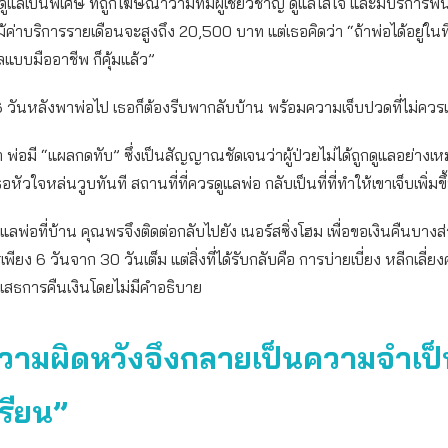
แลเป็นพิเศษ ที่ถูกโฆษณาว่ามีทีมผู้เชี่ยวชาญ ดูแลใส่ใจ และมีบริการฟื้นฟ
ค่าบริการรายเดือนจะสูงถึง 20,500 บาท แต่เธอคิดว่า “ถ้าพ่อได้อยู่ในที
แบบมืออาชีพ ก็คุ้มแล้ว”
 6 วันหลังพาพ่อไป เธอก็ต้องรีบพากลับบ้าน พร้อมความเจ็บปวดที่ไม่ควรเ
พ่อมี “แผลกดทับ” ซึ่งเป็นสัญญาณชัดเจนว่าผู้ป่วยไม่ได้ถูกดูแลอย่าง
ัวใจหล่นวูบทันที สถานที่ที่ควรดูแลพ่อ กลับเป็นที่ที่ทำให้เขาเจ็บเพิ่มขึ
ูแลพ่อที่บ้าน คุณพรจึงติดต่อกลับไปยัง เนอร์สซิ่งโฮม เพื่อขอเงินคืนบาง
เพียง 6 วันจาก 30 วันเต็ม แต่สิ่งที่ได้รับกลับคือ การบ่ายเบี่ยง หลีกเลี่ย
เสธการคืนเงินโดยไม่มีคำอธิบาย
ามผิดหวังจึงกลายเป็นความจำเป็
เรียน”