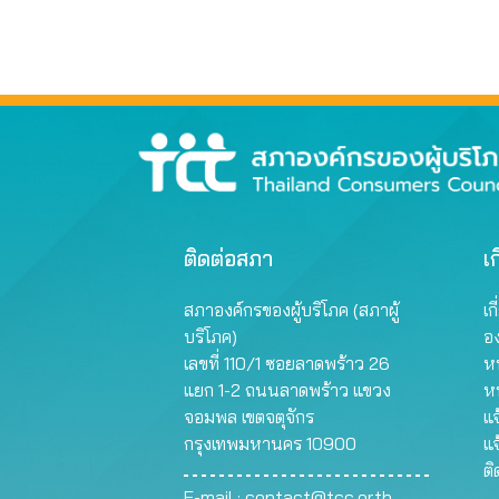
ติดต่อสภา
เก
สภาองค์กรของผู้บริโภค (สภาผู้
เก
บริโภค)
อ
เลขที่ 110/1 ซอยลาดพร้าว 26
หน
แยก 1-2 ถนนลาดพร้าว แขวง
ห
จอมพล เขตจตุจักร
แจ
กรุงเทพมหานคร 10900
แจ
ต
E-mail :
contact@tcc.or.th