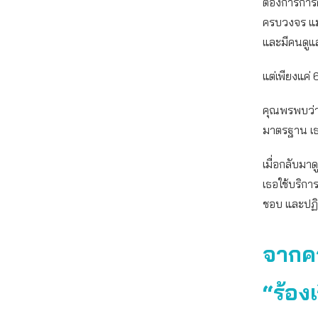
ต้องการการดู
ครบวงจร แม้
และมีคนดูแล
แต่เพียงแค่
คุณพรพบว่า 
มาตรฐาน เธอห
เมื่อกลับมาด
เธอใช้บริการ
ชอบ และปฏิ
จากคว
“ร้อง