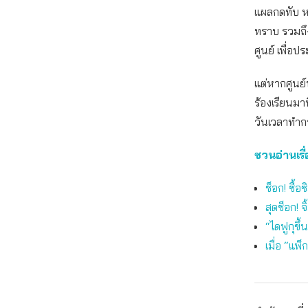
แผลกดทับ หร
ทราบ รวมถึ
ศูนย์ เพื่อ
แต่หากศูนย์บ
ร้องเรียนมา
วันเวลาทำกา
ชวนอ่านเรื่
ช็อก! ซื้
สุดช็อก! 
“ไดฟูกุขึ้
เมื่อ “แพ็