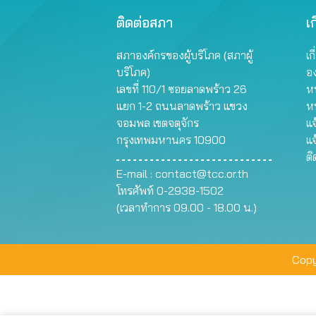
ติดต่อสภา
เก
สภาองค์กรของผู้บริโภค (สภาผู้
เก
บริโภค)
อ
เลขที่ 110/1 ซอยลาดพร้าว 26
หน
แยก 1-2 ถนนลาดพร้าว แขวง
ห
จอมพล เขตจตุจักร
แจ
กรุงเทพมหานคร 10900
แจ
ต
E-mail :
contact@tcc.or.th
โทรศัพท์ 0-2938-1502
(เวลาทำการ 09.00 - 18.00 น.)
Copy