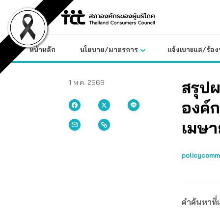
Skip
to
content
หน้าหลัก
นโยบาย/มาตรการ
แจ้งเบาะแส/ร้องท
สรุป
1 พ.ค. 2569
องค์ก
เมษา
policycomm
คำค้นหาที่เ