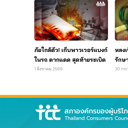
ภัยใกล้ตัว! เก็บพาวเวอร์แบงก์
หลงเ
ในรถ ตากแดด สุดท้ายระเบิด
รักษา
วงตา 
1 สิงหาคม 2569
30 กร