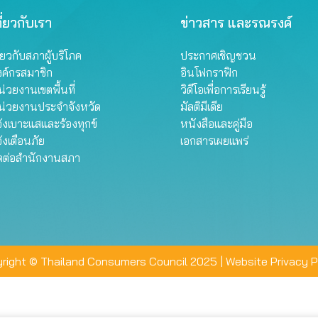
ี่ยวกับเรา
ข่าวสาร และรณรงค์
ี่ยวกับสภาผู้บริโภค
ประกาศเชิญชวน
งค์กรสมาชิก
อินโฟกราฟิก
่วยงานเขตพื้นที่
วิดีโอเพื่อการเรียนรู้
น่วยงานประจำจังหวัด
มัลติมีเดีย
้งเบาะแสและร้องทุกข์
หนังสือและคู่มือ
้งเตือนภัย
เอกสารเผยแพร่
ิดต่อสำนักงานสภา
right © Thailand Consumers Council 2025 |
Website Privacy P