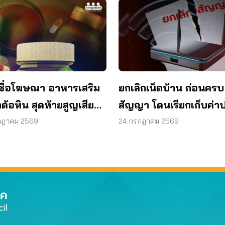
ชื่อโฆษณา อาหารเสริม
ยกเลิกเน็ตบ้าน ก่อนครบ
ต้อหิน สุดท้ายสูญเสียด
สัญญา โดนเรียกเก็บค่าป
1 ข้าง
ผู้บริโภคไม่ต้องจ่าย
กฎาคม 2569
24 กรกฎาคม 2569