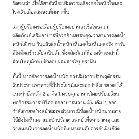
ชัดเจนว่า เมื่อใช้ยาตัวนี้จะเพิ่มความเสี่ยงต่อโรคหัวใจและ
โรคเส้นเลือดสมองเพิ่มมากขึ้น
สภาผู้บริโภคขอเตือนผู้บริโภคอย่าหลงเชื่อโฆษณา
ผลิตภัณฑ์เสริมอาหารที่อวดอ้างสรรพคุณว่าสามารถลดน้ำ
หนักได้ เช่น กินแล้วลดน้ำหนัก เห็นผลไว เห็นผลจริง การัน
ตีไม่มีผลข้างเคียง เป็นต้น ซึ่งผลิตภัณฑ์ที่อวดอ้างเหล่านี้
ส่วนใหญ่มักพบลักลอบผสมสารไซบูทรามีน
ทั้งนี้ หากต้องการลดน้ำหนัก ควรเริ่มจากปรับพฤติกรรม
รับประทานอาหารที่มีประโยชน์และออกกำลังกาย อย. ได้
แนะนำยึดหลัก 2 อ. คือ 1. ควบคุมอาหารโดยปรับเปลี่ยน
พฤติกรรมการบริโภค ลดอาหารหวาน มัน เค็ม 2. ออก
กำลังกายอย่างสม่ำเสมอ ส่วนกรณีที่ลดน้ำหนักมาหลาย
วิธียังไม่เห็นผล แนะนำปรึกษาแพทย์ เพื่อหาสาเหตุ และ
วางแผนในการลดน้ำหนักที่เหมาะสมกับการดำเนินชีวิต