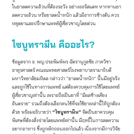
ในยาลดความอ้วนที่ต้องระวัง อย่างออริสแตท หากทานยา
ลดความอ้วน หรือยาลดน้ำหนัก แล้วมีอาการข้างต้น ควร
หยุดยาและปรึกษาแพทย์ผู้เชี่ยวชาญโดยด่วน
ไซบูทรามีน คืออะไร
?
ข้อมูลจาก อ. พญ.ประพิมพ์พร ฉัตรานุกูลชัย ภาควิชา
อายุรศาสตร์ คณะแพทยศาสตร์โรงพยาบาลรามาธิบดี
มหาวิทยาลัยมหิดล กล่าวว่า “ยาลดน้ำหนัก” นั้นมีอยู่จริง
และถูกใช้ในทางการแพทย์ แต่ต้องควบคุมการใช้โดยแพทย์
ผู้เชี่ยวชาญเท่านั้น เพราะถือเป็นยาที่ “มีผลข้างเคียง
อันตราย” รวมถึงต้องเลือกคนไข้ที่จะใช้ยาเหล่านี้ให้ถูกต้อง
ด้วย พร้อมอธิบายว่า
“ไซบูทรามีน”
จัดเป็นยาควบคุม
พิเศษที่ต้องสั่งจ่ายโดยแพทย์เท่านั้น มีฤทธิ์ในการลดความ
อยากอาหาร ซึ่งถูกเพิกถอนออกไปแล้ว เนื่องจากมีการวิจัย