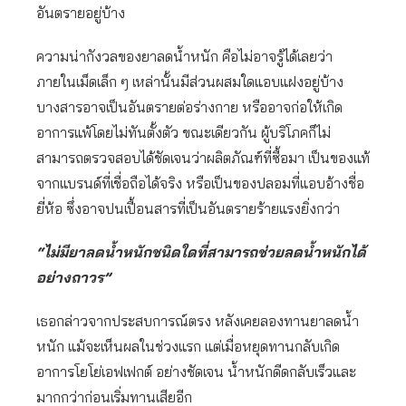
อันตรายอยู่บ้าง
ความน่ากังวลของยาลดน้ำหนัก คือไม่อาจรู้ได้เลยว่า
ภายในเม็ดเล็ก ๆ เหล่านั้นมีส่วนผสมใดแอบแฝงอยู่บ้าง
บางสารอาจเป็นอันตรายต่อร่างกาย หรืออาจก่อให้เกิด
อาการแพ้โดยไม่ทันตั้งตัว ขณะเดียวกัน ผู้บริโภคก็ไม่
สามารถตรวจสอบได้ชัดเจนว่าผลิตภัณฑ์ที่ซื้อมา เป็นของแท้
จากแบรนด์ที่เชื่อถือได้จริง หรือเป็นของปลอมที่แอบอ้างชื่อ
ยี่ห้อ ซึ่งอาจปนเปื้อนสารที่เป็นอันตรายร้ายแรงยิ่งกว่า
“ไม่มียาลดน้ำหนักชนิดใดที่สามารถช่วยลดน้ำหนักได้
อย่างถาวร”
เธอกล่าวจากประสบการณ์ตรง หลังเคยลองทานยาลดน้ำ
หนัก แม้จะเห็นผลในช่วงแรก แต่เมื่อหยุดทานกลับเกิด
อาการโยโย่เอฟเฟกต์ อย่างชัดเจน น้ำหนักดีดกลับเร็วและ
มากกว่าก่อนเริ่มทานเสียอีก