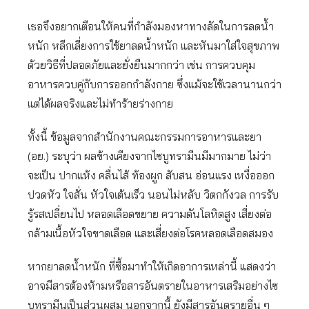
เธอจึงอยากเตือนให้คนที่กำลังมองหาทางลัดในการลดน้ำ
หนัก หลีกเลี่ยงการใช้ยาลดน้ำหนัก และหันมาใส่ใจสุขภาพ
ด้วยวิธีที่ปลอดภัยและยั่งยืนมากกว่า เช่น การควบคุม
อาหารควบคู่กับการออกกำลังกาย ซึ่งแม้จะใช้เวลานานกว่า
แต่ได้ผลจริงและไม่ทำร้ายร่างกาย
ทั้งนี้ ข้อมูลจากสำนักงานคณะกรรมการอาหารและยา
(อย.) ระบุว่า ผลข้างเคียงจากไซบูทรามีนมีมากมาย ไม่ว่า
จะเป็น ปากแห้ง คลื่นไส้ ท้องผูก สับสน อ่อนแรง เหงื่อออก
ปวดหัว ใจสั่น หัวใจเต้นเร็ว นอนไม่หลับ วิตกกังวล การรับ
รู้รสเปลี่ยนไป หลอดเลือดขยาย ความดันโลหิตสูง เสี่ยงต่อ
กล้ามเนื้อหัวใจขาดเลือด และเสี่ยงต่อโรคหลอดเลือดสมอง
หากยาลดน้ำหนัก ที่ซื้อมาทำให้เกิดอาการเหล่านี้ แสดงว่า
อาจมีสารต้องห้ามหรือสารอันตรายในอาหารเสริมอย่างไซ
บูทรามีนเป็นส่วนผสม นอกจากนี้ ยังมีสารอันตรายอื่น ๆ