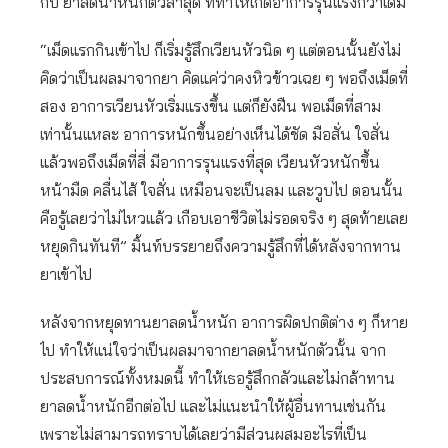
กับ ยาลดน้ำหนักตัวล่าสุด ที่ทำให้เกิดอาการรุนแรงกว่าเดิม
“เม็ดแรกกินเข้าไป ก็เริ่มรู้สึกเวียนหัวนิด ๆ แต่ตอนนั้นยังไม่
คิดว่าเป็นผลมาจากยา คิดแค่ว่าคงหิวข้าวเฉย ๆ พอถึงเม็ดที่
สอง อาการเวียนหัวเริ่มแรงขึ้น แต่ก็ยังฝืน พอเม็ดที่สาม
เท่านั้นแหละ อาการหนักขึ้นอย่างเห็นได้ชัด มือสั่น ใจสั่น
แล้วพอถึงเม็ดที่สี่ มีอาการรุนแรงที่สุด เวียนหัวหนักขึ้น
หน้ามืด คลื่นไส้ ใจสั่น เหมือนจะเป็นลม และวูบไป ตอนนั้น
คือรู้เลยว่าไม่ไหวแล้ว เกือบเอาชีวิตไม่รอดจริง ๆ สุดท้ายเลย
หยุดกินทันที” มิ้นท์บรรยายถึงความรู้สึกที่ได้หลังจากทาน
ยาเข้าไป
หลังจากหยุดทานยาลดน้ำหนัก อาการผิดปกติต่าง ๆ ก็หาย
ไป ทำให้แน่ใจว่าเป็นผลมาจากยาลดน้ำหนักตัวนั้น จาก
ประสบการณ์ทั้งหมดนี้ ทำให้เธอรู้สึกกลัวและไม่กล้าทาน
ยาลดน้ำหนักอีกต่อไป และไม่แนะนำให้ผู้อื่นทานเช่นกัน
เพราะไม่สามารถทราบได้เลยว่ามีส่วนผสมอะไรที่เป็น