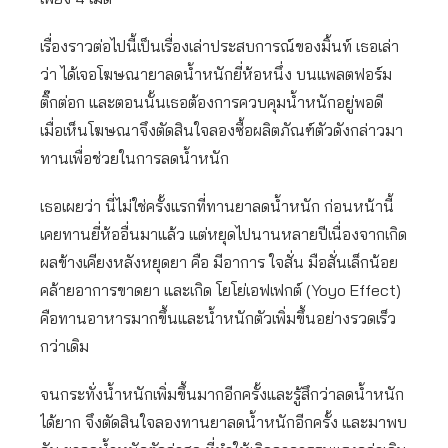
เรื่องราวต่อไปนี้เป็นเรื่องเล่าประสบการณ์ของมิ้นท์ เธอเล่า
ว่า ได้เจอโฆษณายาลดน้ำหนักยี่ห้อหนึ่ง บนแพลตฟอร์ม
ติ๊กต่อก และตอนนั้นเธอต้องการควบคุมน้ำหนักอยู่พอดี
เมื่อเห็นโฆษณาจึงตัดสินใจลองซื้อผลิตภัณฑ์ตัวดังกล่าวมา
ทานเพื่อช่วยในการลดน้ำหนัก
เธอเผยว่า นี่ไม่ใช่ครั้งแรกที่ทานยาลดน้ำหนัก ก่อนหน้านี้
เคยทานยี่ห้ออื่นมาแล้ว แต่หยุดไปนานหลายปีเนื่องจากเกิด
ผลข้างเคียงหลังหยุดยา คือ มีอาการ ใจสั่น มือสั่นเล็กน้อย
คล้ายอาการขาดยา และเกิด โยโย่เอฟเฟกต์ (Yoyo Effect)
คือทานอาหารมากขึ้นและน้ำหนักตัวเพิ่มขึ้นอย่างรวดเร็ว
กว่าเดิม
จนกระทั่งน้ำหนักเพิ่มขึ้นมากอีกครั้งและรู้สึกว่าลดน้ำหนัก
ได้ยาก จึงตัดสินใจลองทานยาลดน้ำหนักอีกครั้ง และมาพบ