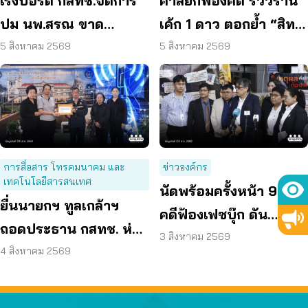
เร่งบอร์ด กสทช.จัดการ
ศาลยกฟ้องคดี รีวิวร้าน
ปม นพ.สรณ ขาด
เค้ก 1 ดาว ตอกย้ำ “สิทธิ
คุณสมบัติ ตามมติ
ผู้บริโภค” แสดงความคิด
5 สิงหาคม 2569
5 สิงหาคม 2569
กรรมการสรรหา
เห็นโดยสุจริต
การสื่อสาร โทรคมนาคม และ
ข่าวองค์กร
เทคโนโลยีสารสนเทศ
นัดพร้อมครั้งหน้า 9 พ.ย.
ยื่นนายกฯ ทูลเกล้าฯ
คดีฟ้องเฟซบุ๊ก ดัน
ถอดประธาน กสทช. ห่วง
แพลตฟอร์มร่วมรับผิด
3 สิงหาคม 2569
คุ้มครองผู้บริโภคสะดุด
4 สิงหาคม 2569