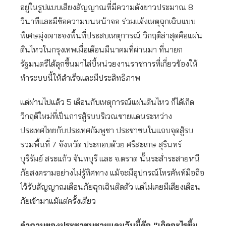
อยู่ในรูปแบบเสียงสัญญาณที่มีความดังยาวประมาณ 8
วินาทีและมีข้อความบนหน้าจอ ร่วมแจ้งเหตุฉุกเฉินแบบ
พิเศษมุ่งเจาะจงพื้นที่ประสบเหตุการณ์​ วิกฤติล่าสุดคือแผ่น
ดินไหวในกรุงเทพเมื่อเดือนมีนาคมที่ผ่านมา ที่นายก
รัฐมนตรีได้ลุกขึ้นมาไล่บี้หน่วยงานราชการที่เกี่ยวข้องให้
ทำระบบนี้ให้สำเร็จและมีประสิทธิภาพ
แต่ผ่านไปแล้ว 5 เดือนกับเหตุการณ์แผ่นดินไหว ก็ได้เกิด
วิกฤติใหม่ที่เป็นการสู้รบบริเวณชายแดนระหว่าง
ประเทศไทยกับประเทศกัมพูชา ประชาชนในแถบจุดสู้รบ
รวมพื้นที่ 7 จังหวัด ประกอบด้วย ศรีสะเกษ สุรินทร์
บุรีรัมย์ สระแก้ว จันทบุรี และ จ.ตราด นั้นระส่ำระสายหนี
ภัยสงครามอย่างไม่รู้ทิศทาง แม้จะมีอุปกรณ์โทรศัพท์มือถือ
ไว้รับสัญญาณเตือนภัยฉุกเฉินติดตัว แต่ไม่เคยมีเสียงเตือน
ภัยเข้ามาแม้แต่ครั้งเดียว
คำถามของประชาชนชายแดนวันนี้คือ “เกิดอะไรขึ้น