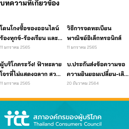
บทความที่เกี่ยวข้อง
โดนโกงซื้อของออนไลน์
วิธีการจดทะเบียน
ร้องทุกข์-ร้องเรียน และ
พาณิชย์อิเล็กทรอนิกส์
ดำเนินการอย่างไร
11 มกราคม 2565
11 มกราคม 2565
ผู้บริโภคระวัง! ฟ้าทะลาย
บ.ประกันส่งข้อความขอ
โจรที่ไม่แสดงฉลาก สวม
ความยินยอมเปลี่ยน-เลิก
เลขทะเบียน อาจเสี่ยงภัย
สัญญา “เจอ จ่าย จบ”
11 มกราคม 2565
20 ธันวาคม 2564
สุขภาพ
ต้องทำอย่างไร